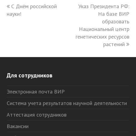
previous
С Днём российской
Указ Президента РФ:
next
науки!
post:
post:
На базе ВИР
образовать
Национальный центр
генетических ресурсов
растений
Для сотрудников
Электронная почта ВИР
Система учета результатов научной деятельности
Аттестация сотрудников
Вакансии