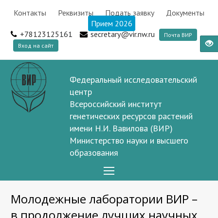
Контакты
Реквизиты
Подать заявку
Документы
Прием 2026
+78123125161
secretary@vir.nw.ru
Почта ВИР
Вход на сайт
Федеральный исследовательский
центр
Всероссийский институт
генетических ресурсов растений
имени Н.И. Вавилова (ВИР)
Министерство науки и высшего
образования
Open
Mobile
Молодежные лаборатории ВИР –
Menu
в продолжение лучших научных