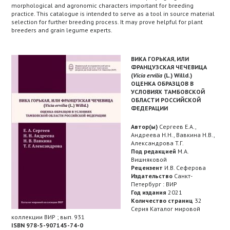
morphological and agronomic characters important for breeding
practice. This catalogue is intended to serve as a tool in source material
selection for further breeding process. It may prove helpful for plant
breeders and grain legume experts.
ВИКА ГОРЬКАЯ, ИЛИ
ФРАНЦУЗСКАЯ ЧЕЧЕВИЦА
(
Vicia ervilia
(L.) Willd.)
ОЦЕНКА ОБРАЗЦОВ В
УСЛОВИЯХ ТАМБОВСКОЙ
ОБЛАСТИ РОССИЙСКОЙ
ФЕДЕРАЦИИ
Автор(ы)
Сергеев Е.А.,
Андреева Н.Н., Вавкина Н.В.,
Александрова T.Г.
Под редакцией
М.А.
Вишняковой
Рецензент
И.В. Сеферова
Издательство
Санкт-
Петербург : ВИР
Год издания
2021
Количество страниц
32
Серия Каталог мировой
коллекции ВИР ; вып. 931
ISBN 978-5-907145-74-0