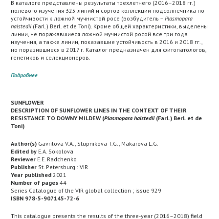
В каталоге представлены результаты трехлетнего (2016–2018 гг.)
полевого изучения 325 линий и сортов коллекции подсолнечника по
устойчивости к ложной мучнистой росе (возбудитель –
Plasmopara
halstedii
(Farl.) Berl. еt de Toni). Кроме общей характеристики, выделены
линии, не поражавшиеся ложной мучнистой росой все три года
изучения, а также линии, показавшие устойчивость в 2016 и 2018 гг.,
но поразившиеся в 2017 г. Каталог предназначен для фитопатологов,
генетиков и селекционеров.
Подробнее
SUNFLOWER
DESCRIPTION OF SUNFLOWER LINES IN THE CONTEXT OF THEIR
RESISTANCE TO DOWNY MILDEW (
Plasmopara halstedii
(Farl.) Berl. еt de
Toni)
Author(s)
Gavrilova V.A., Stupnikova T.G., Makarova L.G.
Edited by
E.A. Sokolova
Reviewer
E.E. Radchenko
Publisher
St. Petersburg : VIR
Year published
2021
Number of pages
44
Series Catalogue of the VIR global collection ; issue 929
ISBN 978-5-907145-72-6
This catalogue presents the results of the three-year (2016–2018) field