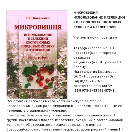
МИКРОВИШНЯ.
ИСПОЛЬЗОВАНИЕ В СЕЛЕКЦИИ
КОСТОЧКОВЫХ ПЛОДОВЫХ
КУЛЬТУР И ОЗЕЛЕНЕНИИ
Учителям моим посвящаю
Автор(ы)
Коваленко Н.Н.
Редактор(ы)
в авторской
редакции
Рецензент(ы)
Г.В. Еремин, Р.Ш.
Заремук
Издательство
Краснодар :
ООО «Просвещение-Юг»
Год издания
2021
Количество страниц 391
ISBN 978-5-93491-875-1
Монография включает в себя краткий экскурс в историю
исследования видов рода Микровишня и разделы, посвященные ее
изучению в стационарных условиях.
В книге рассмотрены результаты многолетнего изучения данной
группы косточковых плодовых растений, входящих в состав мировой
коллекции «Федерального исследовательского центра
Всероссийского института генетических ресурсов растений имени Н.Н.