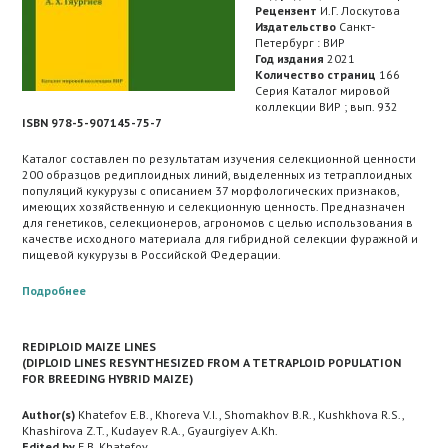
Рецензент
И.Г. Лоскутова
Издательство
Санкт-
Петербург : ВИР
Год издания
2021
Количество страниц
166
Серия Каталог мировой
коллекции ВИР ; вып. 932
ISBN 978-5-907145-75-7
Каталог составлен по результатам изучения селекционной ценности
200 образцов редиплоидных линий, выделенных из тетраплоидных
популяций кукурузы с описанием 37 морфологических признаков,
имеющих хозяйственную и селекционную ценность. Предназначен
для генетиков, селекционеров, агрономов с целью использования в
качестве исходного материала для гибридной селекции фуражной и
пищевой кукурузы в Российской Федерации.
Подробнее
REDIPLOID MAIZE LINES
(DIPLOID LINES RESYNTHESIZED FROM A TETRAPLOID POPULATION
FOR BREEDING HYBRID MAIZE)
Author(s)
Khatefov E.B., Khoreva V.I., Shomakhov B.R., Kushkhova R.S.,
Khashirova Z.T., Kudayev R.A., Gyaurgiyev A.Kh.
Edited by
E.B. Khatefov