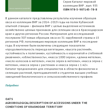
Серия Каталог мировой
коллекции ВИР ; вып. 935
ISBN 978-5-907145-78-8
В данном каталоге представлены результаты изучения образцов
овса из коллекции ВИР за 2014–2019 годы на полях Кубанской
опытной станции – филиала ВИР с целью выделения источников
хозяйственно ценных признаков для селекции овса в Краснодарском
крае и других регионах России. Материалом для исследований
послужили 307 новых образцов овса из 31 зарубежной страны и 15
регионов РФ, пополнивших мировую коллекцию ВИР в последние
годы. В изучение были включены следующие показатели:
«продолжительность периода вегетации», «высота растений»,
«устойчивость к полеганию», «устойчивость к корончатой и стеблевой
ржавчине», «облиственность», «масса 1000 зерен», «длина метелки»,
«число колосков в метелке», «число зерен в метелке», «масса зерна с
метелки», «масса зерна с растения» и «масса зерна с 1 м2».
Каталог предназначен для специалистов в области физиологии и
селекции растений, преподавателей и студентов высших учебных
заведений биологического и сельскохозяйственного профиля.
Подробнее
OATS
AGROBIOLOGICAL DESCRIPTION OF ACCESSIONS UNDER THE
CONDITIONS OF KRASNODAR TERRITORY