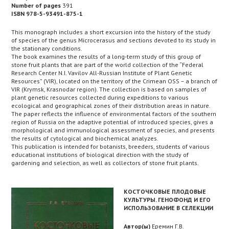
Number of pages
391
ISBN 978-5-93491-875-1
This monograph includes a short excursion into the history of the study
of species of the genus Microcerasus and sections devoted to its study in
the stationary conditions.
The book examines the results of a long-term study of this group of
stone fruit plants that are part of the world collection of the “Federal
Research Center N.I. Vavilov All-Russian Institute of Plant Genetic
Resources” (VIR), located on the territory of the Crimean OSS – a branch of
VIR (Krymsk, Krasnodar region). The collection is based on samples of
plant genetic resources collected during expeditions to various
ecological and geographical zones of their distribution areas in nature.
The paper reflects the influence of environmental factors of the southern
region of Russia on the adaptive potential of introduced species, gives a
morphological and immunological assessment of species, and presents
the results of cytological and biochemical analyzes.
This publication is intended for botanists, breeders, students of various
educational institutions of biological direction with the study of
gardening and selection, as well as collectors of stone fruit plants.
КОСТОЧКОВЫЕ ПЛОДОВЫЕ
КУЛЬТУРЫ. ГЕНОФОНД И ЕГО
ИСПОЛЬЗОВАНИЕ В СЕЛЕКЦИИ
Автор(ы)
Еремин Г.В.