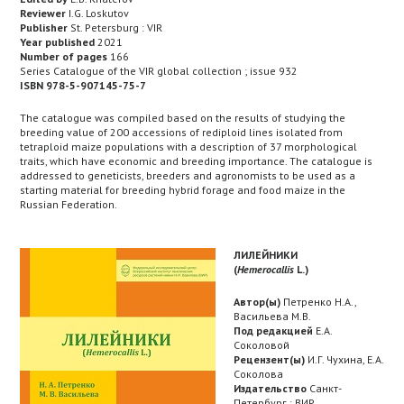
Reviewer
I.G. Loskutov
Publisher
St. Petersburg : VIR
Year published
2021
Number of pages
166
Series Catalogue of the VIR global collection ; issue 932
ISBN 978-5-907145-75-7
The catalogue was compiled based on the results of studying the
breeding value of 200 accessions of rediploid lines isolated from
tetraploid maize populations with a description of 37 morphological
traits, which have economic and breeding importance. The catalogue is
addressed to geneticists, breeders and agronomists to be used as a
starting material for breeding hybrid forage and food maize in the
Russian Federation.
ЛИЛЕЙНИКИ
(
Hemerocallis
L.)
Автор(ы)
Петренко Н.А.,
Васильева М.В.
Под редакцией
Е.А.
Соколовой
Рецензент(ы)
И.Г. Чухина, Е.А.
Соколова
Издательство
Санкт-
Петербург : ВИР