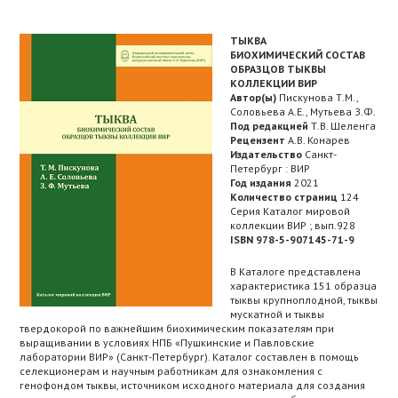
ТЫКВА
БИОХИМИЧЕСКИЙ СОСТАВ
ОБРАЗЦОВ ТЫКВЫ
КОЛЛЕКЦИИ ВИР
Автор(ы)
Пискунова Т.М.,
Соловьева А.Е., Мутьева З.Ф.
Под редакцией
Т.В. Шеленга
Рецензент
А.В. Конарев
Издательство
Санкт-
Петербург : ВИР
Год издания
2021
Количество страниц
124
Серия Каталог мировой
коллекции ВИР ; вып.928
ISBN 978-5-907145-71-9
В Каталоге представлена
характеристика 151 образца
тыквы крупноплодной, тыквы
мускатной и тыквы
твердокорой по важнейшим биохимическим показателям при
выращивании в условиях НПБ «Пушкинские и Павловские
лаборатории ВИР» (Санкт-Петербург). Каталог составлен в помощь
селекционерам и научным работникам для ознакомления с
генофондом тыквы, источником исходного материала для создания