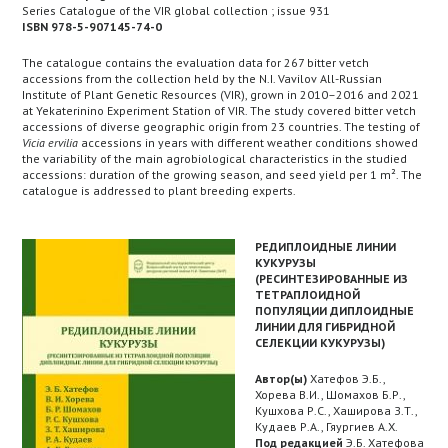
Series Catalogue of the VIR global collection ; issue 931
ISBN 978-5-907145-74-0
The catalogue contains the evaluation data for 267 bitter vetch
accessions from the collection held by the N.I. Vavilov All-Russian
Institute of Plant Genetic Resources (VIR), grown in 2010–2016 and 2021
at Yekaterinino Experiment Station of VIR. The study covered bitter vetch
accessions of diverse geographic origin from 23 countries. The testing of
Vicia ervilia
accessions in years with different weather conditions showed
the variability of the main agrobiological characteristics in the studied
accessions: duration of the growing season, and seed yield per 1 m². The
catalogue is addressed to plant breeding experts.
РЕДИПЛОИДНЫЕ ЛИНИИ
КУКУРУЗЫ
(РЕСИНТЕЗИРОВАННЫЕ ИЗ
ТЕТРАПЛОИДНОЙ
ПОПУЛЯЦИИ ДИПЛОИДНЫЕ
ЛИНИИ ДЛЯ ГИБРИДНОЙ
СЕЛЕКЦИИ КУКУРУЗЫ)
Автор(ы)
Хатефов Э.Б.,
Хорева В.И., Шомахов Б.Р.,
Кушхова Р.С., Хаширова З.Т.,
Кудаев Р.А., Гяургиев А.Х.
Под редакцией
Э.Б. Хатефова