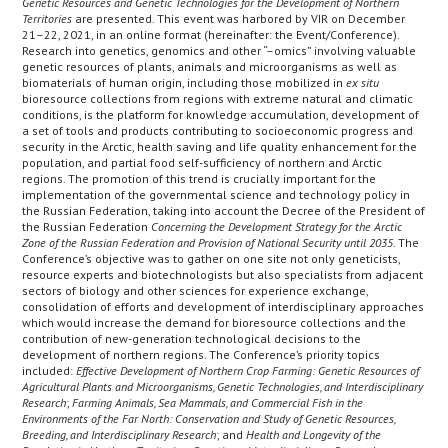
Genetic Resources and Genetic Technologies for the Development of Northern
Territories
are presented. This event was harbored by VIR on December
21–22, 2021, in an online format (hereinafter: the Event/Conference).
Research into genetics, genomics and other “–omics” involving valuable
genetic resources of plants, animals and microorganisms as well as
biomaterials of human origin, including those mobilized in
ex situ
bioresource collections from regions with extreme natural and climatic
conditions, is the platform for knowledge accumulation, development of
a set of tools and products contributing to socioeconomic progress and
security in the Arctic, health saving and life quality enhancement for the
population, and partial food self-sufficiency of northern and Arctic
regions. The promotion of this trend is crucially important for the
implementation of the governmental science and technology policy in
the Russian Federation, taking into account the Decree of the President of
the Russian Federation
Concerning the Development Strategy for the Arctic
Zone of the Russian Federation and Provision of National Security until 2035
. The
Conference’s objective was to gather on one site not only geneticists,
resource experts and biotechnologists but also specialists from adjacent
sectors of biology and other sciences for experience exchange,
consolidation of efforts and development of interdisciplinary approaches
which would increase the demand for bioresource collections and the
contribution of new-generation technological decisions to the
development of northern regions. The Conference’s priority topics
included:
Effective Development of Northern Crop Farming: Genetic Resources of
Agricultural Plants and Microorganisms, Genetic Technologies, and Interdisciplinary
Research
;
Farming Animals, Sea Mammals, and Commercial Fish in the
Environments of the Far North: Conservation and Study of Genetic Resources,
Breeding, and Interdisciplinary Research
; and
Health and Longevity of the