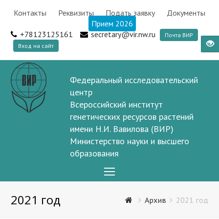
Контакты
Реквизиты
Подать заявку
Документы
Прием 2026
+78123125161
secretary@vir.nw.ru
Почта ВИР
Вход на сайт
Федеральный исследовательский
центр
Всероссийский институт
генетических ресурсов растений
имени Н.И. Вавилова (ВИР)
Министерство науки и высшего
образования
Open
Mobile
2021 год
Menu
Архив
2021 год