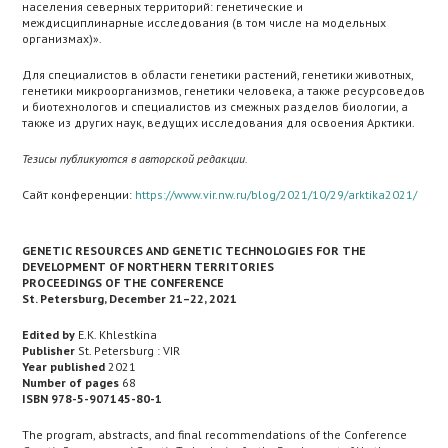
населения северных территорий: генетические и
междисциплинарные исследования (в том числе на модельных
организмах)».
Для специалистов в области генетики растений, генетики животных,
генетики микроорганизмов, генетики человека, а также ресурсоведов
и биотехнологов и специалистов из смежных разделов биологии, а
также из других наук, ведущих исследования для освоения Арктики.
Тезисы публикуются в авторской редакции.
Сайт конференции:
https://www.vir.nw.ru/blog/2021/10/29/arktika2021/
GENETIC RESOURCES AND GENETIC TECHNOLOGIES FOR THE
DEVELOPMENT OF NORTHERN TERRITORIES
PROCEEDINGS OF THE CONFERENCE
St. Petersburg, December 21–22, 2021
Edited by
E.K. Khlestkina
Publisher
St. Petersburg : VIR
Year published
2021
Number of pages
68
ISBN 978-5-907145-80-1
The program, abstracts, and final recommendations of the Conference