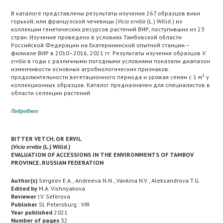
В каталоге представлены результаты изучения 267 образцов вики
горькой, или французской чечевицы (
Vicia ervilia
(L.) Willd.) из
коллекции генетических ресурсов растений ВИР, поступивших из 23
стран. Изучение проведено в условиях Тамбовской области
Российской Федерации на Екатерининской опытной станции –
филиале ВИР в 2010–2016, 2021 гг. Результаты изучения образцов
V.
ervilia
в годы с различными погодными условиями показали диапазон
изменчивости основных агробиологических признаков:
продолжительности вегетационного периода и урожая семян с 1 м² у
коллекционных образцов. Каталог предназначен для специалистов в
области селекции растений.
Подробнее
BITTER VETCH, OR ERVIL
(
Vicia ervilia
(L.) Willd.)
EVALUATION OF ACCESSIONS IN THE ENVIRONMENTS OF TAMBOV
PROVINCE, RUSSIAN FEDERATION
Author(s)
Sergeev E.A., Andreeva N.N., Vavkina N.V., Aleksandrova T.G.
Edited by
M.A. Vishnyakova
Reviewer
I.V. Seferova
Publisher
St. Petersburg : VIR
Year published
2021
Number of pages
32