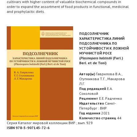
cultivars with higher content of valuable biochemical compounds in
order to expand the assortment of food products in functional, medicinal
and prophylactic diets.
ПОДСОЛНЕЧНИК
ХАРАКТЕРИСТИКА ЛИНИЙ
ПОДСОЛНЕЧНИКА ПО
УСТОЙЧИВОСТИ К ЛОЖНОЙ
МУЧНИСТОЙ РОСЕ
(
Plasmopara
halstedii
(
Farl
.)
Berl
. е
t
de
Toni
)
Автор(ы)
Гаврилова В.А.,
Ступникова Т.Г., Макарова
Л.Г.
Под редакцией
Е.А.
Соколовой
Рецензент
Е.Е. Радченко
Издательство
Санкт-
Петербург : ВИР
Год издания
2021
Количество страниц
44
Серия Каталог мировой коллекции ВИР ; вып. 929
ISBN 978-5-907145-72-6