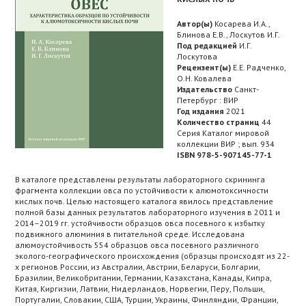
Автор(ы)
Косарева И.А.,
Блинова Е.В., Лоскутов И.Г.
Под редакцией
И.Г.
Лоскутова
Рецензент(ы)
Е.Е. Радченко,
О.Н. Ковалева
Издательство
Санкт-
Петербург : ВИР
Год издания
2021
Количество страниц
44
Серия Каталог мировой
коллекции ВИР ; вып. 934
ISBN 978-5-907145-77-1
В каталоге представлены результаты лабораторного скрининга
фрагмента коллекции овса по устойчивости к алюмотоксичности
кислых почв. Целью настоящего каталога явилось представление
полной базы данных результатов лабораторного изучения в 2011 и
2014–2019 гг. устойчивости образцов овса посевного к избытку
подвижного алюминия в питательной среде. Исследована
алюмоустойчивость 554 образцов овса посевного различного
эколого-географического происхождения (образцы происходят из 22-
х регионов России, из Австралии, Австрии, Беларуси, Болгарии,
Бразилии, Великобритании, Германии, Казахстана, Канады, Кипра,
Китая, Киргизии, Латвии, Нидерландов, Норвегии, Перу, Польши,
Португалии, Словакии, США, Турции, Украины, Финляндии, Франции,