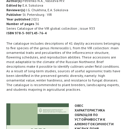
Author(s)
Petrenko N.A., Vasileva M.V.
Edited by
E.A. Sokolova
Reviewer(s)
I.G. Chukhina, E.A. Sokolova
Publisher
St. Petersburg : VIR
Year published
2021
Number of pages
36
Series Catalogue of the VIR global collection ; issue 933
ISBN 978-5-907145-76-4
The catalogue includes descriptions of 41 daylily accessions belonging
to five species of the genus
Hemerocallis
L. from the VIR collection: main
ornamental traits and peculiarities of the inflorescence structure,
flowering schedules, and reproduction abilities. These accessions are
most adaptable to the climate of the Russian Northwest. Brief
descriptions make it possible to identify cultivars under field conditions.
As a result of long-term studies, sources of useful agronomic traits have
been identified in the preserved genetic diversity, namely: high
ornamental value, winter hardiness, and resistance to fungal diseases.
The catalogue is recommended to plant breeders, landscaping experts,
and students majoring in agricultural practices.
ОВЕС
ХАРАКТЕРИСТИКА
ОБРАЗЦОВ ПО
УСТОЙЧИВОСТИ К
АЛЮМОТОКСИЧНОСТИ
КИСЛЫХ ПОЧВ