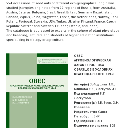
554 accessions of seed oats of different eco-geographical origin was
studied (samples originated from 22 regions of Russia, from Australia,
Austria, Belarus, Bulgaria, Brazil, Great Britain, Germany, Kazakhstan,
Canada, Cyprus, China, Kyrgyzstan, Latvia, the Netherlands, Norway, Peru,
Poland, Portugal, Slovakia, USA, Turkey, Ukraine, Finland, France, Czech
Republic, Switzerland, Sweden, Ecuador, Estonia, and Japan).
The catalogue is addressed to experts in the sphere of plant physiology
and breeding, lecturers and students of higher education institutions
specializing in biology or agriculture.
ОВЕС
АГРОБИОЛОГИЧЕСКАЯ
ХАРАКТЕРИСТИКА
ОБРАЗЦОВ В УСЛОВИЯХ
КРАСНОДАРСКОГО КРАЯ
Автор(ы)
Войцуцкая Н.П.,
Блинова Е.В., Лоскутов И.Г.
Под редакцией
И.Г.
Лоскутова
Рецензент(ы)
Е.В. Зуев, О.Н.
Ковалева
Издательство
Санкт-
Петербург : ВИР
Год издания
2021
Количество страниц
102