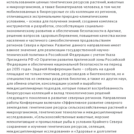
использованием ценных генетических ресурсов растений, животных
и микроорганизмов, а также биоматериалов человека, в том числе
мобилизованных в биоресурсные
ex
situ
коллекции из регионов,
отличающихся экстремальными природно-климатическими
условиями, – основа для получения знаний, создания комплекса
инструментов и разработок, способствующих социально-
экономическому развитию и обеспечению безопасности в Арктике,
решению вопросов здоровьесбережения, повышения качества жизни
населения и частичного самообеспечения продовольствием
регионов Севера и Арктики. Развитие данного направления имеет
важное значение для реализации государственной научно-
технической политики в Российской Федерации с учетом Указа
Президента РФ «О Стратегии развития Арктической зоны Российской
Федерации и обеспечения национальной безопасности на период
до 2035 года». Задачей Конференции было – собрать на одной
площадке не только генетиков, ресурсоведов и биотехнологов, но и
специалистов из смежных разделов биологии, а также из других наук,
для обмена опытом, консолидации усилий и выработки
междисциплинарных подходов, которые повысят востребованность
биоресурсных коллекций и вклад технологических решений
следующего поколения в развитие северных регионов. Направления
работы Конференции включали «Эффективное развитие северного
земледелия: генетические ресурсы сельскохозяйственных растений и
микроорганизмов, генетические технологии и междисциплинарные
исследования», «Сельскохозяйственные животные, морские
млекопитающие и промысловые рыбы в условиях Крайнего Севера:
сохранение и изучение генетических ресурсов, селекция,
междисциплинарные исследования» и «Здоровье и долголетие