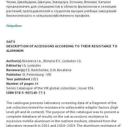
Чехии, Швейцарии, Швеции, Эквадора, Эстонии, Японии). Каталог
предназначен для специалистов в области физиологии и селекции
растений, преподавателей и студентов высших учебных заведений
биологического и сельскохозяйственного профиля.
Подробнее
OATS
DESCRIPTION OF ACCESSIONS ACCORDING TO THEIR RESISTANCE TO
ALUMINUM
Author(s)
Kosareva I.A., Blinova E.V., Loskutov I.G.
Edited by
I.G. Loskutov
Reviewer(s)
E.E. Radchenko, O.N. Kovaleva
Publisher
St. Petersburg : VIR
Year published
2021
Number of pages
44
Series Catalogue of the VIR global collection ; issue 934
ISBN 978-5-907145-77-1
The catalogue presents laboratory screening data of a fragment of the
oat collection tested for resistance to unfavorable edaphic factors (high
level pH and Al content). The purpose of this catalogue was to present a
complete database of results on the oat accessions resistance to
excessive mobile aluminum in the nutrient medium, obtained from the
laboratory research in 2011 and 2014–2019. The aluminum resistance of