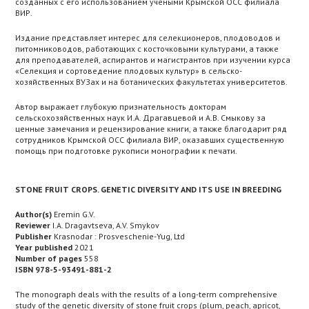
созданных с его использованием учеными Крымской ОСС филиала
ВИР.
Издание представляет интерес для селекционеров, плодоводов и
питомниководов, работающих с косточковыми культурами, а также
для преподавателей, аспирантов и магистрантов при изучении курса
«Селекция и сортоведение плодовых культур» в сельско­
хозяйственных ВУЗах и на ботанических факультетах университетов.
Автор выражает глубокую признательность докторам
сельскохозяйственных наук И.А. Драгавцевой и А.В. Смыкову за
ценные замечания и рецензирование книги, а также благодарит ряд
сотрудников Крымской ОСС филиала ВИР, оказавших существенную
помощь при подготовке рукописи монографии к печати.
STONE FRUIT CROPS. GENETIC DIVERSITY AND ITS USE IN BREEDING
Author(s)
Eremin G.V.
Reviewer
I.A. Dragavtseva, A.V. Smykov
Publisher
Krasnodar : Prosveschenie-Yug, Ltd
Year published
2021
Number of pages
558
ISBN 978-5-93491-881-2
The monograph deals with the results of a long-term comprehensive
study of the genetic diversity of stone fruit crops (plum, peach, apricot,