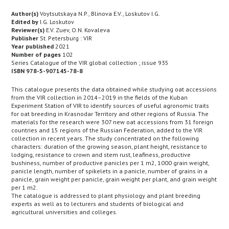
Author(s)
Voytsutskaya N.P., Blinova E.V., Loskutov I.G.
Edited by
I.G. Loskutov
Reviewer(s)
E.V. Zuev, O.N. Kovaleva
Publisher
St. Petersburg : VIR
Year published
2021
Number of pages
102
Series Catalogue of the VIR global collection ; issue 935
ISBN 978-5-907145-78-8
This catalogue presents the data obtained while studying oat accessions
from the VIR collection in 2014–2019 in the fields of the Kuban
Experiment Station of VIR to identify sources of useful agronomic traits
for oat breeding in Krasnodar Territory and other regions of Russia. The
materials for the research were 307 new oat accessions from 31 foreign
countries and 15 regions of the Russian Federation, added to the VIR
collection in recent years. The study concentrated on the following
characters: duration of the growing season, plant height, resistance to
lodging, resistance to crown and stem rust, leafiness, productive
bushiness, number of productive panicles per 1 m2, 1000 grain weight,
panicle length, number of spikelets in a panicle, number of grains in a
panicle, grain weight per panicle, grain weight per plant, and grain weight
per 1 m2.
The catalogue is addressed to plant physiology and plant breeding
experts as well as to lecturers and students of biological and
agricultural universities and colleges.