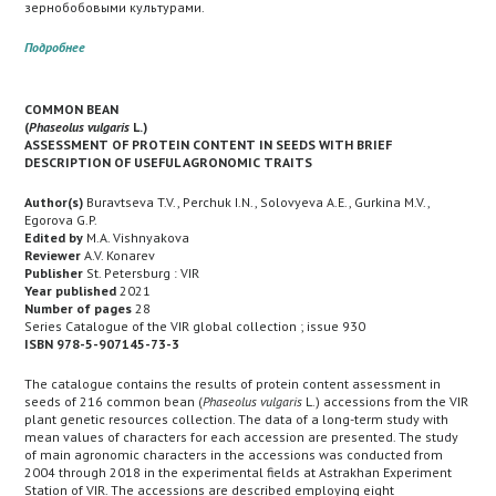
зернобобовыми культурами.
Подробнее
COMMON BEAN
(
Phaseolus
vulgaris
L.)
ASSESSMENT OF PROTEIN CONTENT IN SEEDS WITH BRIEF
DESCRIPTION OF USEFUL AGRONOMIC TRAITS
Author(s)
Buravtseva T.V., Perchuk I.N., Solovyeva A.E., Gurkina M.V.,
Egorova G.P.
Edited by
M.A. Vishnyakova
Reviewer
A.V. Konarev
Publisher
St. Petersburg : VIR
Year published
2021
Number of pages
28
Series Catalogue of the VIR global collection ; issue 930
ISBN 978-5-907145-73-3
The catalogue contains the results of protein content assessment in
seeds of 216 common bean (
Phaseolus vulgaris
L.) accessions from the VIR
plant genetic resources collection. The data of a long-term study with
mean values of characters for each accession are presented. The study
of main agronomic characters in the accessions was conducted from
2004 through 2018 in the experimental fields at Astrakhan Experiment
Station of VIR. The accessions are described employing eight