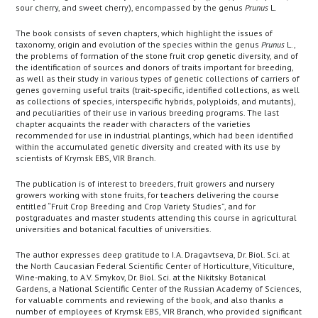
sour cherry, and sweet cherry), encompassed by the genus
Prunus
L.
The book consists of seven chapters, which highlight the issues of
taxonomy, origin and evolution of the species within the genus
Prunus
L.,
the problems of formation of the stone fruit crop genetic diversity, and of
the identification of sources and donors of traits important for breeding,
as well as their study in various types of genetic collections of carriers of
genes governing useful traits (trait-specific, identified collections, as well
as collections of species, interspecific hybrids, polyploids, and mutants),
and peculiarities of their use in various breeding programs. The last
chapter acquaints the reader with characters of the varieties
recommended for use in industrial plantings, which had been identified
within the accumulated genetic diversity and created with its use by
scientists of Krymsk EBS, VIR Branch.
The publication is of interest to breeders, fruit growers and nursery
growers working with stone fruits, for teachers delivering the course
entitled “Fruit Crop Breeding and Crop Variety Studies”, and for
postgraduates and master students attending this course in agricultural
universities and botanical faculties of universities.
The author expresses deep gratitude to I.A. Dragavtseva, Dr. Biol. Sci. at
the North Caucasian Federal Scientific Center of Horticulture, Viticulture,
Wine-making, to A.V. Smykov, Dr. Biol. Sci. at the Nikitsky Botanical
Gardens, a National Scientific Center of the Russian Academy of Sciences,
for valuable comments and reviewing of the book, and also thanks a
number of employees of Krymsk EBS, VIR Branch, who provided significant