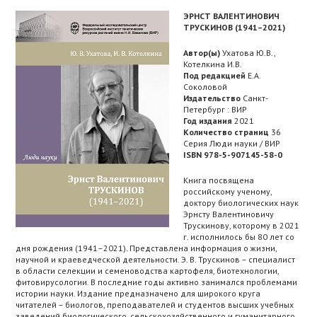
ЭРНСТ ВАЛЕНТИНОВИЧ
ТРУСКИНОВ (1941–2021)
Автор(ы)
Ухатова Ю.В.,
Котелкина И.В.
Под редакцией
Е.А.
Соколовой
Издательство
Санкт-
Петербург : ВИР
Год издания
2021
Количество страниц
36
Серия Люди науки / ВИР
ISBN 978-5-907145-58-0
Книга посвящена
российскому ученому,
доктору биологических наук
Эрнсту Валентиновичу
Трускинову, которому в 2021
г. исполнилось бы 80 лет со
дня рождения (1941–2021). Представлена информация о жизни,
научной и краеведческой деятельности. Э. В. Трускинов – специалист
в области селекции и семеноводства картофеля, биотехнологии,
фитовирусологии. В последние годы активно занимался проблемами
истории науки. Издание предназначено для широкого круга
читателей – биологов, преподавателей и студентов высших учебных
заведений биологического, сельскохозяйственного и гуманитарного