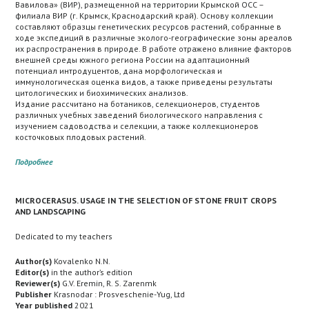
Вавилова» (ВИР), размещенной на территории Крымской ОСС –
филиала ВИР (г. Крымск, Краснодарский край). Основу коллекции
составляют образцы генетических ресурсов растений, собранные в
ходе экспедиций в различные эколого-географические зоны ареалов
их распространения в природе. В работе отражено влияние факторов
внешней среды южного региона России на адаптационный
потенциал интродуцентов, дана морфологическая и
иммунологическая оценка видов, а также приведены результаты
цитологических и биохимических анализов.
Издание рассчитано на ботаников, селекционеров, студентов
различных учебных заведений биологического направления с
изучением садоводства и селекции, а также коллекционеров
косточковых плодовых растений.
Подробнее
MICROCERASUS. USAGE IN THE SELECTION OF STONE FRUIT CROPS
AND LANDSCAPING
Dedicated to my teachers
Author(s)
Kovalenko N.N.
Editor(s)
in the author’s edition
Reviewer(s)
G.V. Eremin, R. S. Zarenmk
Publisher
Krasnodar : Prosveschenie-Yug, Ltd
Year published
2021