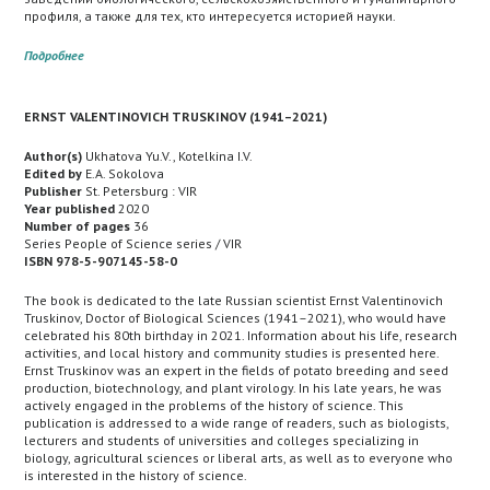
профиля, а также для тех, кто интересуется историей науки.
Подробнее
ERNST VALENTINOVICH TRUSKINOV (1941–2021)
Author(s)
Ukhatova Yu.V., Kotelkina I.V.
Edited by
E.A. Sokolova
Publisher
St. Petersburg : VIR
Year published
2020
Number of pages
36
Series People of Science series / VIR
ISBN 978-5-907145-58-0
The book is dedicated to the late Russian scientist Ernst Valentinovich
Truskinov, Doctor of Biological Sciences (1941–2021), who would have
celebrated his 80th birthday in 2021. Information about his life, research
activities, and local history and community studies is presented here.
Ernst Truskinov was an expert in the fields of potato breeding and seed
production, biotechnology, and plant virology. In his late years, he was
actively engaged in the problems of the history of science. This
publication is addressed to a wide range of readers, such as biologists,
lecturers and students of universities and colleges specializing in
biology, agricultural sciences or liberal arts, as well as to everyone who
is interested in the history of science.