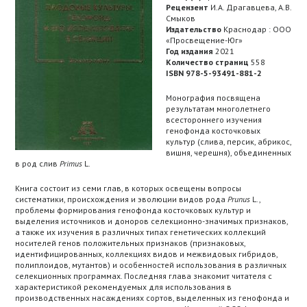
Рецензент
И.А. Драгавцева, А.В.
Смыков
Издательство
Краснодар : ООО
«Просвещение-Юг»
Год издания
2021
Количество страниц
558
ISBN 978-5-93491-881-2
Монография посвящена
результатам многолетнего
всестороннего изучения
генофонда косточковых
культур (слива, персик, абрикос,
вишня, черешня), объединенных
в род слив
Primus
L.
Книга состоит из семи глав, в которых освещены вопросы
систематики, происхождения и эволюции видов рода
Prunus
L.,
проблемы формирования генофонда косточковых культур и
выделения источников и доноров селекционно-значимых признаков,
а также их изучения в различных типах генетических коллекций
носителей генов положительных признаков (признаковых,
идентифицированных, коллекциях видов и межвидовых гибридов,
полиплоидов, мутантов) и особенностей использования в различных
селекционных программах. Последняя глава знакомит читателя с
характеристикой рекомендуемых для использования в
производственных насаждениях сортов, выделенных из генофонда и