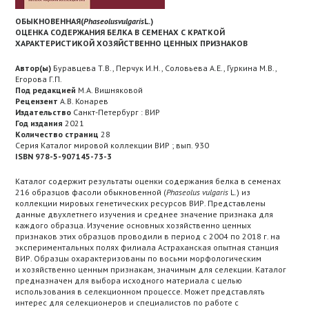
ОБЫКНОВЕННАЯ(
Phaseolus
vulgaris
L.)
ОЦЕНКА СОДЕРЖАНИЯ БЕЛКА В СЕМЕНАХ С КРАТКОЙ
ХАРАКТЕРИСТИКОЙ ХОЗЯЙСТВЕННО ЦЕННЫХ ПРИЗНАКОВ
Автор(ы)
Буравцева Т.В., Перчук И.Н., Соловьева А.Е., Гуркина М.В.,
Егорова Г.П.
Под редакцией
М.А. Вишняковой
Рецензент
А.В. Конарев
Издательство
Санкт-Петербург : ВИР
Год издания
2021
Количество страниц
28
Серия Каталог мировой коллекции ВИР ; вып. 930
ISBN 978-5-907145-73-3
Каталог содержит результаты оценки содержания белка в семенах
216 образцов фасоли обыкновенной (
Phaseolus vulgaris
L.) из
коллекции мировых генетических ресурсов ВИР. Представлены
данные двухлетнего изучения и среднее значение признака для
каждого образца. Изучение основных хозяйственно ценных
признаков этих образцов проводили в период с 2004 по 2018 г. на
экспериментальных полях филиала Астраханская опытная станция
ВИР. Образцы охарактеризованы по восьми морфологическим
и хозяйственно ценным признакам, значимым для селекции. Каталог
предназначен для выбора исходного материала с целью
использования в селекционном процессе. Может представлять
интерес для селекционеров и специалистов по работе с