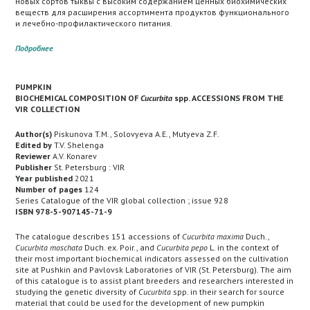
новых сортов тыквы с высоким содержанием ценных биохимических
веществ для расширения ассортимента продуктов функционального
и лечебно-профилактического питания.
Подробнее
PUMPKIN
BIOCHEMICAL COMPOSITION OF
Cucurbita
spp. ACCESSIONS FROM THE
VIR COLLECTION
Author(s)
Piskunova T.M., Solovyeva A.E., Mutyeva Z.F.
Edited by
T.V. Shelenga
Reviewer
A.V. Konarev
Publisher
St. Petersburg : VIR
Year published
2021
Number of pages
124
Series Catalogue of the VIR global collection ; issue 928
ISBN 978-5-907145-71-9
The catalogue describes 151 accessions of
Cucurbita maxima
Duch.,
Cucurbita moschata
Duch. ex. Poir., and
Cucurbita pepo
L. in the context of
their most important biochemical indicators assessed on the cultivation
site at Pushkin and Pavlovsk Laboratories of VIR (St. Petersburg). The aim
of this catalogue is to assist plant breeders and researchers interested in
studying the genetic diversity of
Cucurbita
spp. in their search for source
material that could be used for the development of new pumpkin