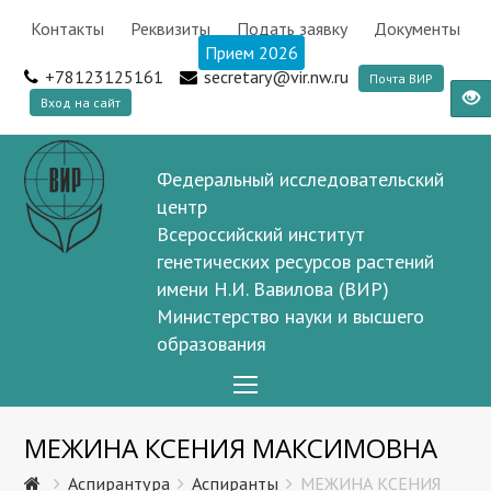
Контакты
Реквизиты
Подать заявку
Документы
Прием 2026
+78123125161
secretary@vir.nw.ru
Почта ВИР
Вход на сайт
Федеральный исследовательский
центр
Всероссийский институт
генетических ресурсов растений
имени Н.И. Вавилова (ВИР)
Министерство науки и высшего
образования
Open
Mobile
МЕЖИНА КСЕНИЯ МАКСИМОВНА
Menu
Аспирантура
Аспиранты
МЕЖИНА КСЕНИЯ