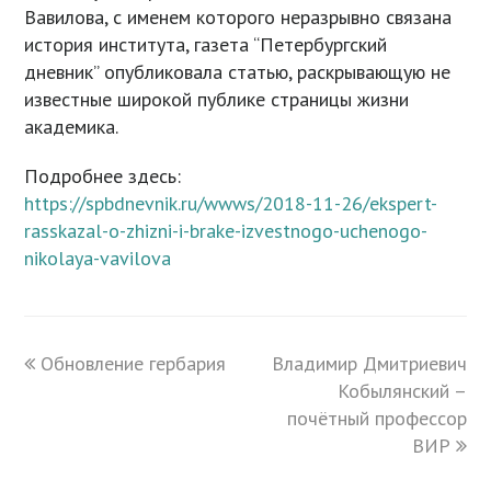
Вавилова, с именем которого неразрывно связана
история института, газета “Петербургский
дневник” опубликовала статью, раскрывающую не
известные широкой публике страницы жизни
академика.
Подробнее здесь:
https://spbdnevnik.ru/wwws/2018-11-26/ekspert-
rasskazal-o-zhizni-i-brake-izvestnogo-uchenogo-
nikolaya-vavilova
previous
Обновление гербария
Владимир Дмитриевич
next
post:
post:
Кобылянский –
почётный профессор
ВИР