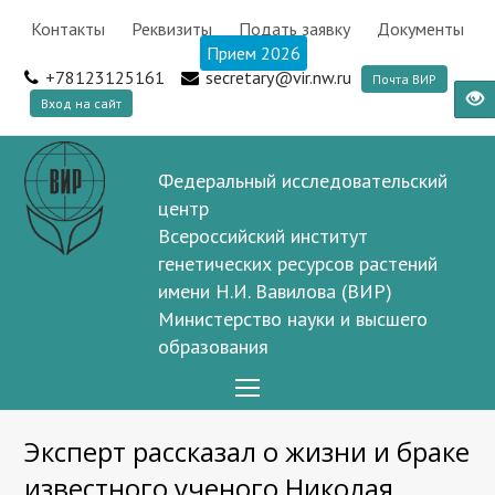
Контакты
Реквизиты
Подать заявку
Документы
Прием 2026
+78123125161
secretary@vir.nw.ru
Почта ВИР
Вход на сайт
Федеральный исследовательский
центр
Всероссийский институт
генетических ресурсов растений
имени Н.И. Вавилова (ВИР)
Министерство науки и высшего
образования
Open
Mobile
Эксперт рассказал о жизни и браке
Menu
известного ученого Николая