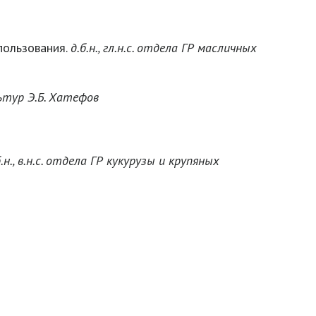
пользования.
д.б.н., гл.н.с. отдела ГР масличных
льтур Э.Б. Хатефов
б.н., в.н.с. отдела ГР кукурузы и крупяных