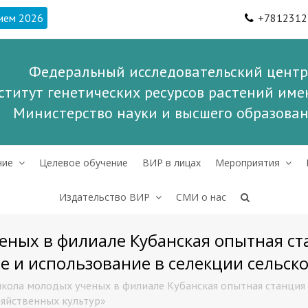
ием 2026
+7812312
Федеральный исследовательский центр
ститут генетических ресурсов растений имен
Министерство науки и высшего образова
ние
Целевое обучение
ВИР в лицах
Мероприятия
Издательство ВИР
СМИ о нас
ных в филиале Кубанская опытная ста
ие и использование в селекции сельск
кола молодых ученых в филиале Кубанская опытная станция п
зяйственных культур»