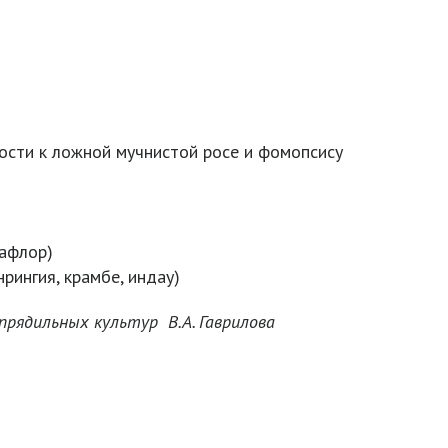
ости к ложной мучнистой росе и фомопсису
сафлор)
рингия, крамбе, индау)
 и прядильных культур В.А. Гаврилова