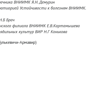
олнечника ВНИИМК Я.Н. Демурин
аборатиорией Устойчивости к болезням ВНИИМК.
Н.Б Брач
и Донского филиала ВНИИМК Е.В.Картамышева
рядильных культур ВИР Н.Г Конькова
улькевичи-Армавир)