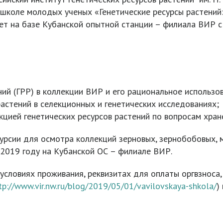
 школе молодых ученых «Генетические ресурсы растений:
ет на базе Кубанской опытной станции – филиала ВИР с
ний (ГРР) в коллекции ВИР и его рациональное использо
астений в селекционных и генетических исследованиях;
цией генетических ресурсов растений по вопросам хран
урсии для осмотра коллекций зерновых, зернобобовых, 
 2019 году на Кубанской ОС – филиале ВИР.
словиях проживания, реквизитах для оплаты оргвзноса, 
tp://www.vir.nw.ru/blog/2019/05/01/vavilovskaya-shkola/
)