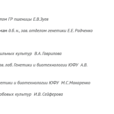
делом ГР пшеницы Е.В.Зуев
змам
д.б. н., зав. отделом генетики Е.Е. Радченко
рядильных культур В.А. Гаврилова
 зав. лаб. Генетики и биотехнологии ЮФУ А.В.
генетики и биотехнологии ЮФУ М.С.Макаренко
нобобовых культур И.В. Сейферова