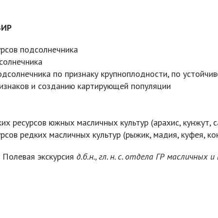
ВИР
урсов подсолнечника
дсолнечника
дсолнечника по признаку крупноплодности, по устойчив
ризнаков и созданию картирующей популяции
их ресурсов южных масличных культур (арахис, кунжут, 
рсов редких масличных культур (рыжик, мадия, куфея, кон
 Полевая экскурсия
д.б.н., гл. н. с. отдела ГР масличных