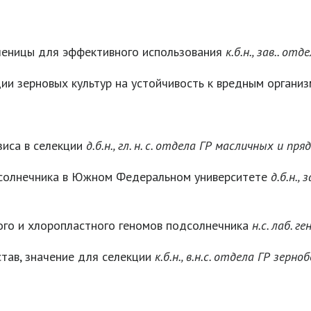
шеницы для эффективного использования
к.б.н., зав.. от
ии зерновых культур на устойчивость к вредным органи
зиса в селекции
д.б.н., гл. н. с. отдела ГР масличных и п
дсолнечника в Южном Федеральном университете
д.б.н.,
го и хлоропластного геномов подсолнечника
н.с. лаб. 
став, значение для селекции
к.б.н., в.н.с. отдела ГР зер