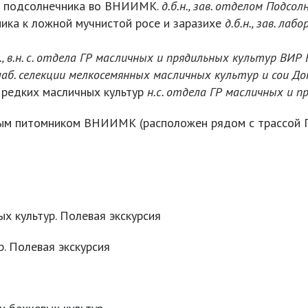
ия подсолнечника во ВНИИМК.
д.б.н., зав. отделом Подс
ика к ложной мучнистой росе и заразихе
д.б.н., зав. л
., в.н. с. отдела ГР масличных и прядильных культур ВИР 
в. лаб. селекции мелкосемянных масличных культур и со
 редких масличных культур
н.с. отдела ГР масличных и п
ым питомником ВНИИМК (расположен рядом с трассой Г
х культур. Полевая экскурсия
. Полевая экскурсия