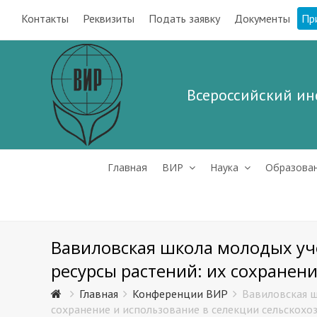
Контакты
Реквизиты
Подать заявку
Документы
Пр
Всероссийский ин
Главная
ВИР
Наука
Образова
Вавиловская школа молодых уче
ресурсы растений: их сохранен
Главная
Конференции ВИР
Вавиловская ш
сохранение и использование в селекции сельскохо