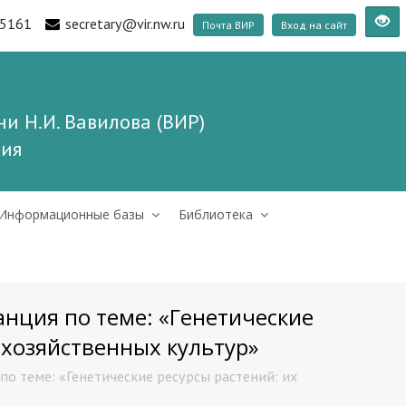
5161
secretary@vir.nw.ru
Почта ВИР
Вход на сайт
и Н.И. Вавилова (ВИР)
ния
Информационные базы
Библиотека
нция по теме: «Генетические
охозяйственных культур»
о теме: «Генетические ресурсы растений: их