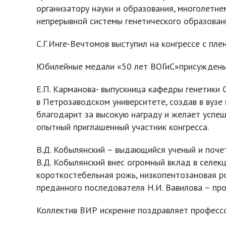
организатору науки и образования, многолетн
непрерывной системы генетического образован
С.Г.Инге-Вечтомов выступил на конгрессе с пл
Юбилейные медали «50 лет ВОГиС»присуждены
Е.П. Карманова- выпускница кафедры генетики
в Петрозаводском университете, создав в вузе 
благодарит за высокую награду и желает успешн
опытный приглашенный участник конгресса.
В.Д. Кобылянский – выдающийся ученый и поче
В.Д. Кобылянский внес огромный вклад в селек
короткостебельная рожь, низкопентозановая ро
преданного последователя Н.И. Вавилова – про
Коллектив ВИР искренне поздравляет профессо