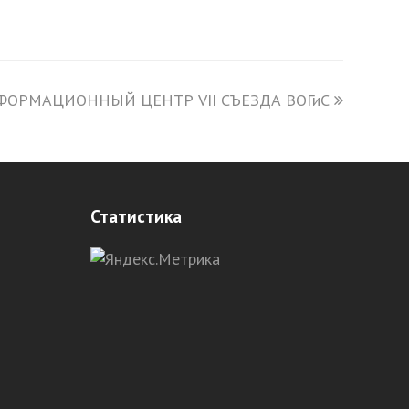
ОРМАЦИОННЫЙ ЦЕНТР VII СЪЕЗДА ВОГиС
t
t:
Статистика