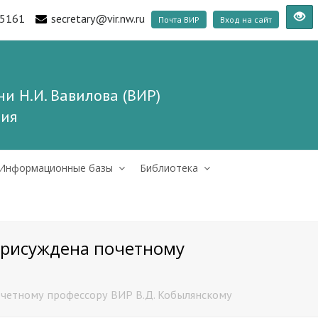
5161
secretary@vir.nw.ru
Почта ВИР
Вход на сайт
и Н.И. Вавилова (ВИР)
ния
Информационные базы
Библиотека
присуждена почетному
очетному профессору ВИР В.Д. Кобылянскому