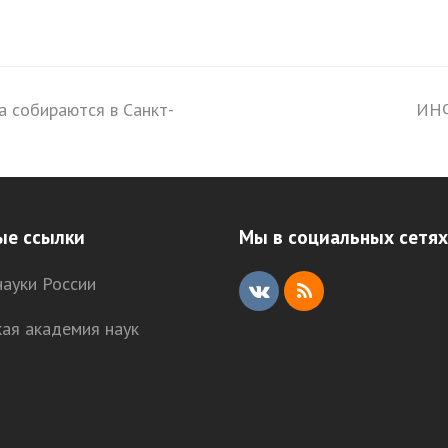
а собираются в Санкт-
ИНФ
nex
pos
ые ссылки
Мы в социальных сетях
ауки России
V
R
кая академия наук
K
S
S