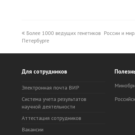
previous
Более 1000 ведущих генетиков России и мир
Петербурге
post:
Для сотрудников
Полезн
Минобрн
Электронная почта ВИР
Система учета результатов
Российс
научной деятельности
Аттестация сотрудников
Вакансии