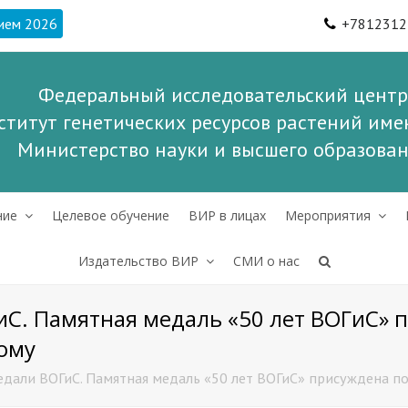
ием 2026
+7812312
Федеральный исследовательский центр
ститут генетических ресурсов растений имен
Министерство науки и высшего образова
ние
Целевое обучение
ВИР в лицах
Мероприятия
Издательство ВИР
СМИ о нас
С. Памятная медаль «50 лет ВОГиС» 
кому
дали ВОГиС. Памятная медаль «50 лет ВОГиС» присуждена п