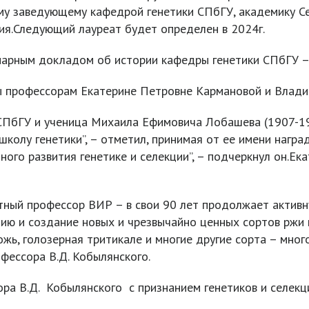
ему заведующему кафедрой генетики СПбГУ, академику Се
ия.Следующий лауреат будет определен в 2024г.
енарным докладом об истории кафедры генетики СПбГУ –
 профессорам Екатерине Петровне Кармановой и Влади
 СПбГУ и ученица Михаила Ефимовича Лобашева (1907-19
школу генетики”, – отметил, принимая от ее имени награ
ого развития генетике и селекции”, – подчеркнул он.Ек
тный профессор ВИР – в свои 90 лет продолжает активн
цию и создание новых и чрезвычайно ценных сортов ржи
жь, голозерная тритикале и многие другие сорта – мно
фессора В.Д. Кобылянского.
ра В.Д. Кобылянского с признанием генетиков и селекц