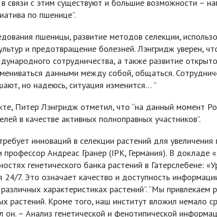
о в связи с этим существуют и большие возможности – н
иатива по пшенице”.
едования пшеницы, развитие методов селекции, использ
ультур и предотвращение болезней. Лэнгридж уверен, что
ународного сотрудничества, а также развитие открыто
бмениваться данными между собой, общаться. Сотруднич
ают, но надеюсь, ситуация изменится… ”
кте, Питер Лэнгридж отметил, что “на данный момент Ро
елей в качестве активных полноправных участников”.
требует инноваций в селекции растений для увеличения
 профессор Андреас Гранер (IPK, Германия). В докладе 
остях генетического банка растений в Гатерслебене: «У
24/7. Это означает качество и доступность информации
различных характеристиках растений”. “Мы привлекаем 
ых растений. Кроме того, наш институт вложил немало с
л он. – Анализ генетической и фенотипической информа