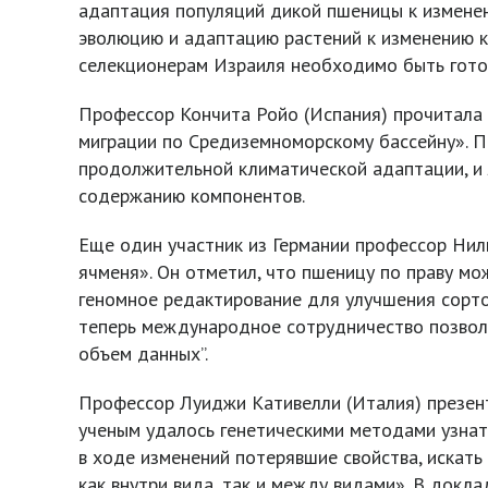
адаптация популяций дикой пшеницы к изменени
эволюцию и адаптацию растений к изменению кл
селекционерам Израиля необходимо быть гото
Профессор Кончита Ройо (Испания) прочитала
миграции по Средиземноморскому бассейну». П
продолжительной климатической адаптации, и л
содержанию компонентов.
Еще один участник из Германии профессор Нил
ячменя». Он отметил, что пшеницу по праву мо
геномное редактирование для улучшения сорто
теперь международное сотрудничество позволя
объем данных”.
Профессор Луиджи Кативелли (Италия) презент
ученым удалось генетическими методами узнать
в ходе изменений потерявшие свойства, искать
как внутри вида, так и между видами». В докл