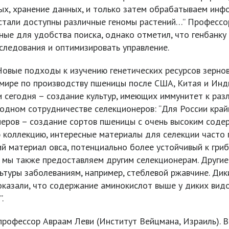
х, хранение данных, и только затем обрабатываем инфор
а стали доступны различные геномы растений…” Профессо
ые для удобства поиска, однако отметил, что генбанку е
ледования и оптимизировать управление.
овые подходы к изучению генетических ресурсов зернов
мире по производству пшеницы после США, Китая и Инди
и сегодня – создание культур, имеющих иммунитет к ра
дном сотрудничестве селекционеров: “Для России крайн
неров – создание сортов пшеницы с очень высоким соде
 коллекцию, интересные материалы для селекции часто 
й материал овса, потенциально более устойчивый к гри
мы также предоставляем другим селекционерам. Другие
ьтуры заболеваниям, например, стеблевой ржавчине. Ди
казали, что содержание аминокислот выше у диких видов
.
профессор Авраам Леви (Институт Вейцмана, Израиль). 