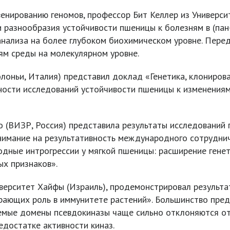
енированию геномов, профессор Бит Келлер из Универс
 разнообразия устойчивости пшеницы к болезням в (пан
анализа на более глубоком биохимическом уровне. Пере
ям среды на молекулярном уровне.
оньи, Италия) представил доклад «Генетика, клонирова
ности исследований устойчивости пшеницы к изменениям
 (ВИЗР, Россия) представила результаты исследований г
имание на результативность международного сотрудниче
одные интрогрессии у мягкой пшеницы: расширение гене
ых признаков».
ерситет Хайфы (Израиль), продемонстрировал результа
грающих роль в иммунитете растений». Большинство пр
емые домены псевдокиназы чаще сильно отклоняются от 
едостатке активности киназ.