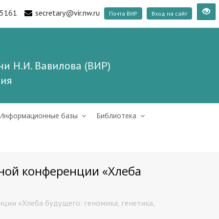
5161
secretary@vir.nw.ru
Почта ВИР
Вход на сайт
и Н.И. Вавилова (ВИР)
ния
Информационные базы
Библиотека
ной конференции «Хлеба
ции «Хлеба будущего: геномика, генетика,