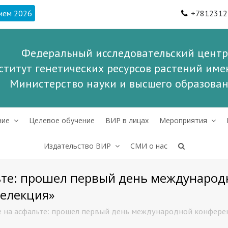
ием 2026
+7812312
Федеральный исследовательский центр
ститут генетических ресурсов растений имен
Министерство науки и высшего образова
ние
Целевое обучение
ВИР в лицах
Мероприятия
Издательство ВИР
СМИ о нас
ьте: прошел первый день международ
селекция»
 на асфальте: прошел первый день международной конферен