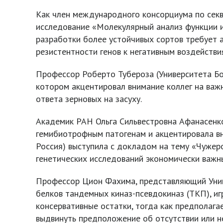
Как член международного консорциума по секв
исследование «Молекулярный анализ функции и
разработки более устойчивых сортов требует 
резистентности генов к негативным воздействи
Профессор Роберто Тубероза (Университета Бол
котором акцентировал внимание коллег на важ
ответа зерновых на засуху.
Академик РАН Ольга Сильвестровна Афанасенко
гемибиотрофным патогенам и акцентировала вн
Россия) выступила с докладом на тему «Чужер
генетических исследований экономически важн
Профессор Цион Фахима, представляющий Унив
белков тандемных киназ-псевдокиназ (ТКП), и
консервативные остатки, тогда как предполага
выдвинуть предположение об отсутствии или н