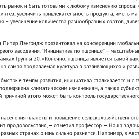
ать рынок и быть готовыми к любому изменению спроса:
нтез, увеличить привлекательность продукта, иметь мат
я – увеличение количества разнообразных сортов, диве
) Питер Лэнгридж презентовал на конференции глобаль
ервого заседания. “Инициатива по пшенице” – масштабн
мках Группы 20. «Конечно, пшеница является самой важн
на самая продаваемая культура в развивающихся и разв
быстрые темпы развития, инициатива сталкивается и с 
 подвержена климатическим изменениям, а также субъект
 причиной этого может быть контроль государственног
 населения планеты и повышение сельскохозяйственного 
т продовольствия, – отметил профессор. – Наша задач
разных странах очень сильно разнятся. Например, в Авст