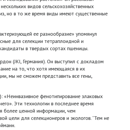
 нескольких видов сельскохозяйственных
лиз, но в то же время виды имеют существенные
рактеризующей ее разнообразие» упомянул
есные для селекции тетраплоидной и
-кандидаты в твердых сортах пшеницы.
он (JKI, Германия). Он выступил с докладом
ание на то, что хотя имеющаяся в их
ии, мы не сможем представить все гены,
я): «Неинвазивное фенотипирование злаковых
него». Эти технологии в последнее время
ия более ценной информации, чем
й цели для селекционеров и экологов. “Тем не
ойманн.