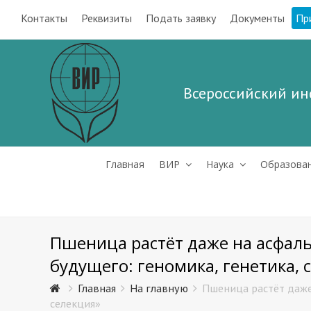
Контакты
Реквизиты
Подать заявку
Документы
Пр
Всероссийский ин
Главная
ВИР
Наука
Образова
Пшеница растёт даже на асфал
будущего: геномика, генетика, 
Главная
На главную
Пшеница растёт даже
селекция»