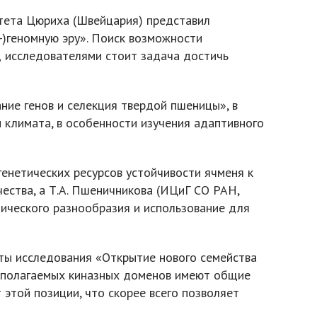
итета Цюриха (Швейцария) представил
-)геномную эру». Поиск возможности
д исследователями стоит задача достичь
ние генов и селекция твердой пшеницы», в
 климата, в особенности изучения адаптивного
енетических ресурсов устойчивости ячменя к
ства, а Т.А. Пшеничникова (ИЦиГ СО РАН,
тического разнообразия и использование для
ты исследования «Открытие нового семейства
едполагаемых киназных доменов имеют общие
этой позиции, что скорее всего позволяет