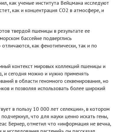
нил, как ученые института Вейцмана исследуют
тет, как и концентрация СО2 в атмосфере, и
тов твердой пшеницы в результате ее
оморском бассейне подверглись
отличаются, как фенотипически, так и по
омный контекст мировых коллекций пшеницы и
д, и сегодня можно и нужно применять
аний в области геномного секвенирования, но
нков и позволяя использовать более широкий
ует в пользу 10 000 лет селекции», в котором
подчеркнул, что для науки ценно искать гены,
еас Бернер, отметил что «информация не вечна,
и и исследования растений» он рассказал