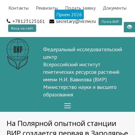
Контакты
Реквизиты
Подать заявку
Документы
Прием 2026
+78123125161
secretary@vir.nw.ru
Почта ВИР
Вход на сайт
Федеральный исследовательский
центр
Всероссийский институт
генетических ресурсов растений
имени Н.И. Вавилова (ВИР)
Министерство науки и высшего
образования
Open
Mobile
На Полярной опытной станции
Menu
ВИР создается первая в Заполярье