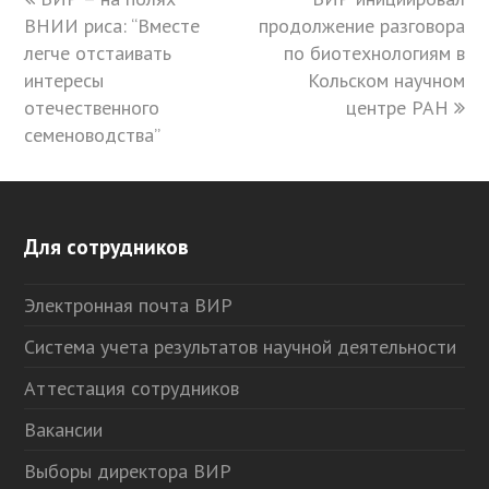
ВНИИ риса: “Вместе
post:
продолжение разговора
post:
легче отстаивать
по биотехнологиям в
интересы
Кольском научном
отечественного
центре РАН
семеноводства”
Для сотрудников
Электронная почта ВИР
Система учета результатов научной деятельности
Аттестация сотрудников
Вакансии
Выборы директора ВИР