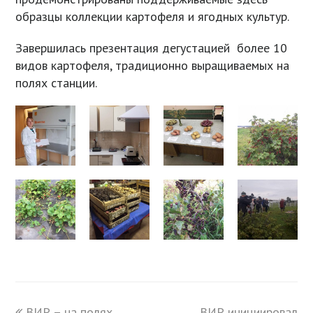
образцы коллекции картофеля и ягодных культур.
Завершилась презентация дегустацией более 10
видов картофеля, традиционно выращиваемых на
полях станции.
previous
ВИР – на полях
ВИР инициировал
next