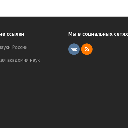
post:
ые ссылки
Мы в социальных сетях
ауки России
V
R
кая академия наук
K
S
S