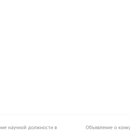
ние научной должности в
Объявление о конк
next