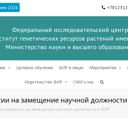
ием 2026
+7812312
Федеральный исследовательский центр
ститут генетических ресурсов растений имен
Министерство науки и высшего образова
ние
Целевое обучение
ВИР в лицах
Мероприятия
Издательство ВИР
СМИ о нас
сии на замещение научной должности
ии вакансии на замещение научной должности в ВИР