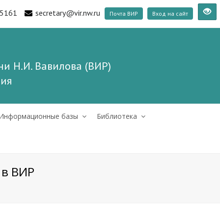
5161
secretary@vir.nw.ru
Почта ВИР
Вход на сайт
и Н.И. Вавилова (ВИР)
ния
Информационные базы
Библиотека
 в ВИР