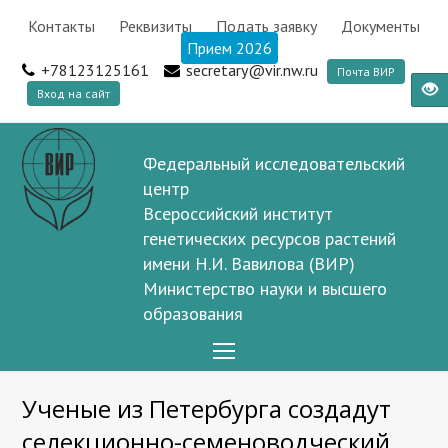
Контакты
Реквизиты
Подать заявку
Документы
Прием 2026
+78123125161
secretary@vir.nw.ru
Почта ВИР
Вход на сайт
Федеральный исследовательский
центр
Всероссийский институт
генетических ресурсов растений
имени Н.И. Вавилова (ВИР)
Министерство науки и высшего
образования
Open
Mobile
Ученые из Петербурга создадут
Menu
селекционно-семеноводческий