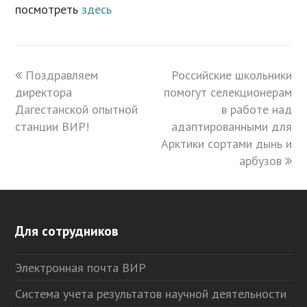
посмотреть
здесь
previous
Поздравляем
Российские школьники
next
директора
post:
помогут селекционерам
post:
Дагестанской опытной
в работе над
станции ВИР!
адаптированными для
Арктики сортами дынь и
арбузов
Для сотрудников
Электронная почта ВИР
Система учета результатов научной деятельности