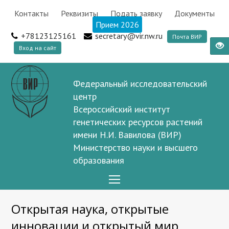
Контакты
Реквизиты
Подать заявку
Документы
Прием 2026
+78123125161
secretary@vir.nw.ru
Почта ВИР
Вход на сайт
Федеральный исследовательский
центр
Всероссийский институт
генетических ресурсов растений
имени Н.И. Вавилова (ВИР)
Министерство науки и высшего
образования
Open
Mobile
Открытая наука, открытые
Menu
инновации и открытый мир