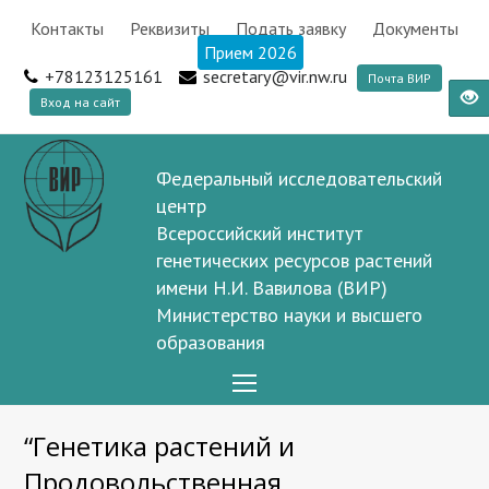
Контакты
Реквизиты
Подать заявку
Документы
Прием 2026
+78123125161
secretary@vir.nw.ru
Почта ВИР
Вход на сайт
Федеральный исследовательский
центр
Всероссийский институт
генетических ресурсов растений
имени Н.И. Вавилова (ВИР)
Министерство науки и высшего
образования
Open
Mobile
“Генетика растений и
Menu
Продовольственная