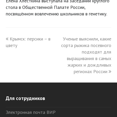
Елена Хлесткина выступала на заседании круглого
стола в Общественной Палате России,
посвящённом вовлечению школьников в генетику.
previous
Крымск: персики – в
Ученые выяснили, какие
next
цвету
post:
сорта рыжика посевного
post:
подходят для
выращивания в самых
жарких и дождливых
регионах России
Для сотрудников
Электронная почта ВИР