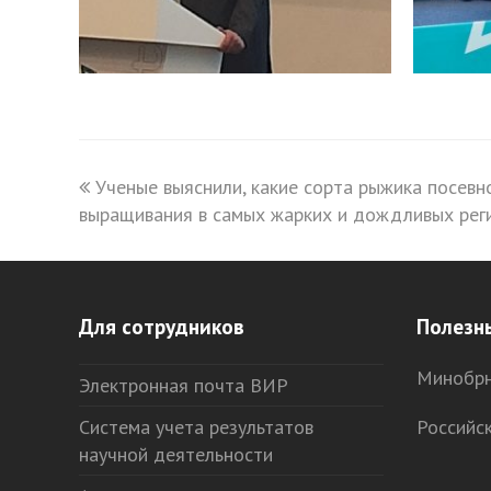
previous
Ученые выяснили, какие сорта рыжика посев
выращивания в самых жарких и дождливых рег
post:
Для сотрудников
Полезн
Минобрн
Электронная почта ВИР
Система учета результатов
Российс
научной деятельности