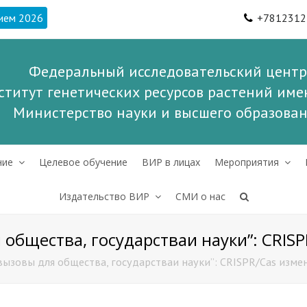
ием 2026
+7812312
Федеральный исследовательский центр
ститут генетических ресурсов растений имен
Министерство науки и высшего образова
ние
Целевое обучение
ВИР в лицах
Мероприятия
Издательство ВИР
СМИ о нас
 общества, государстваи науки”: CRIS
вызовы для общества, государстваи науки”: CRISPR/Cas изме