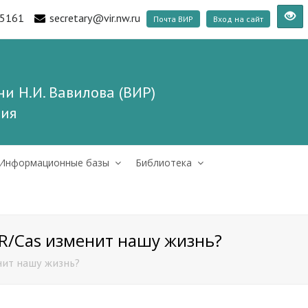
5161
secretary@vir.nw.ru
Почта ВИР
Вход на сайт
и Н.И. Вавилова (ВИР)
ния
Информационные базы
Библиотека
PR/Cas изменит нашу жизнь?
нит нашу жизнь?