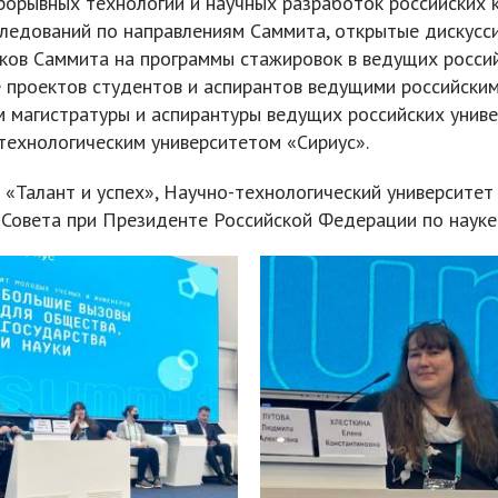
рорывных технологий и научных разработок российских 
ледований по направлениям Саммита, открытые дискусс
иков Саммита на программы стажировок в ведущих росси
е проектов студентов и аспирантов ведущими российски
м магистратуры и аспирантуры ведущих российских уни
технологическим университетом «Сириус».
Талант и успех», Научно-технологический университет
Совета при Президенте Российской Федерации по науке