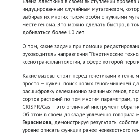
Елена Хлесткина в своём выступлении провела
индуцированным случайным мутагенезом, котор
выбирая их многих тысяч особи с нужными мут
месте генома. Это можно сделать быстро, в то
добиваться более 10 лет.
О том, какие задачи при помощи редактирован
руководитель направления “Генетические технол
ксенотрансплантологии, в сфере которой перс
Какие вызовы стоят перед генетиками и генны
просто – нужен поиск новых генов-мишеней для
расшифровку селекционно значимых генов, пока
сортов растений по тем многим параметрам, т
CRISPR/Cas – это отличный инструмент обратно
Об этом в своем докладе увлеченно говорила 
Герасимова,
демонстрируя результаты собствен
уровне описать функции ранее неизвестного ген