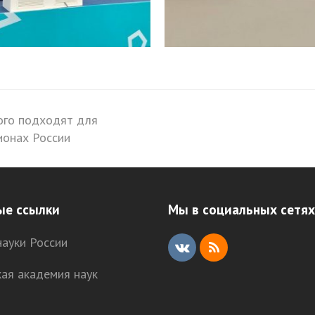
ного подходят для
ионах России
ые ссылки
Мы в социальных сетях
ауки России
V
R
кая академия наук
K
S
S