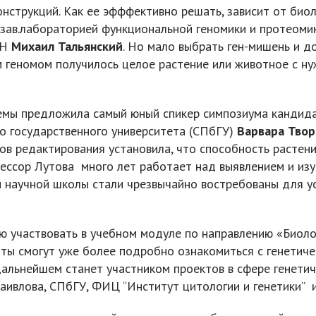
нструкций. Как ее эфффективно решать, зависит от биол
, зав.лабораторией функциональной геномики и протеоми
АН
Михаил Тальянский
. Но мало выбрать ген-мишень и д
геномом получилось целое растение или животное с нуж
мы предложила самый юный спикер симпозиума кандидат
го государственного университета (СПбГУ)
Варвара Твор
дов редактирования установила, что способность растен
фессор Лутова много лет работает над выявлением и из
ой научной школы стали чрезвычайно востребованы для 
ью участвовать в учебном модуле по направлению «Биоло
ты смогут уже более подробно ознакомиться с генетиче
в дальнейшем станет участником проектов в сфере генети
ивлова, СПбГУ, ФИЦ “Институт цитологии и генетики” и