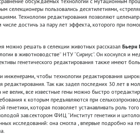
 сравнение обсуждаемых технологий с мутационным проц
ым селекционеры пользовались десятилетиями, «стреляя
ациями. Технологии редактирования позволяют целенап
м числе достичь за пару лет эффекта, которого при по
ия можно решать в селекции животных рассказал
Бьерн 
огии в животноводстве” НТУ “Сириус”. Он коснулся и ме
пективы генетического редактирования также имеют боль
ми инженерами, чтобы технологии редактирования широк
 редактирования. Так как задел последних 30 лет в мол
 не велик, все известные гены можно быстро отредактир
ребования к которым предъявляются при сельхозпроизвод
й генетики, которая позволяет устанавливать роль того
молодой зав.сектором ФИЦ “Институт генетики и цитол
ных исследований: она смогла , впервые подробно на г
а.