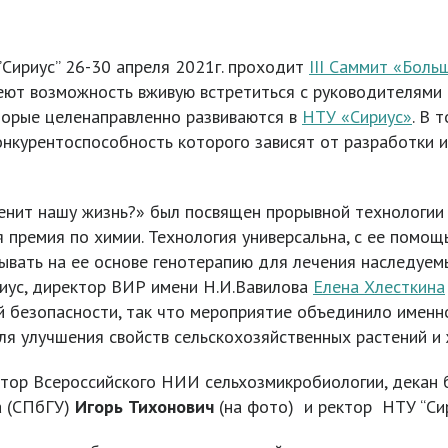
”Сириус” 26-30 апреля 2021г. проходит
III Саммит «Боль
еют возможность вживую встретиться с руководителями 
торые целенаправленно развиваются в
НТУ «Сириус»
. В 
онкурентоспособность которого зависят от разработки 
енит нашу жизнь?» был посвящен прорывной технологии 
я премия по химии. Технология универсальна, с ее помо
тывать на ее основе генотерапию для лечения наследуем
иус, директор ВИР имени Н.И.Вавилова
Елена Хлесткина
й безопасности, так что мероприятие объединило именн
ля улучшения свойств сельскохозяйственных растений и
ор Всероссийского НИИ сельхозмикробиологии, декан б
а (СПбГУ)
Игорь Тихонович
(на фото) и ректор НТУ “Си