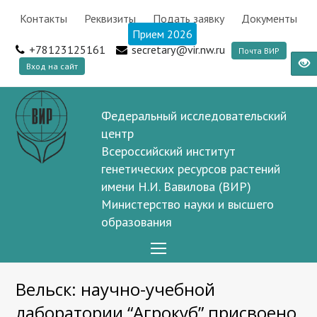
Контакты
Реквизиты
Подать заявку
Документы
Прием 2026
+78123125161
secretary@vir.nw.ru
Почта ВИР
Вход на сайт
Федеральный исследовательский
центр
Всероссийский институт
генетических ресурсов растений
имени Н.И. Вавилова (ВИР)
Министерство науки и высшего
образования
Open
Mobile
Вельск: научно-учебной
Menu
лаборатории “Агрокуб” присвоено