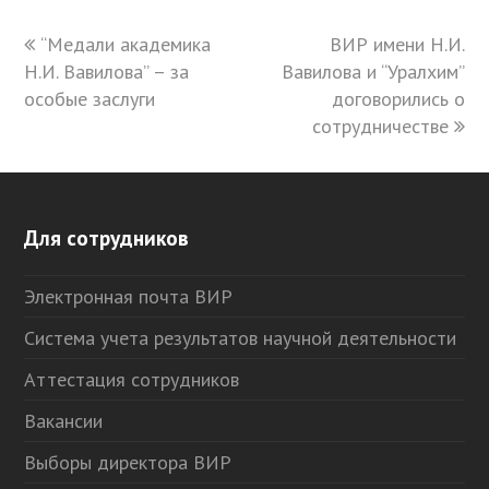
previous
“Медали академика
ВИР имени Н.И.
next
Н.И. Вавилова” – за
post:
Вавилова и “Уралхим”
post:
особые заслуги
договорились о
сотрудничестве
Для сотрудников
Электронная почта ВИР
Система учета результатов научной деятельности
Аттестация сотрудников
Вакансии
Выборы директора ВИР