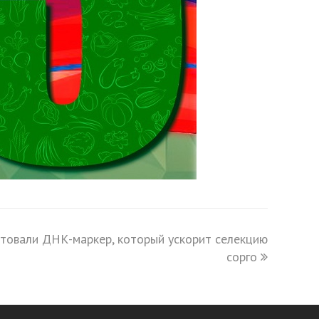
товали ДНК-маркер, который ускорит селекцию
сорго