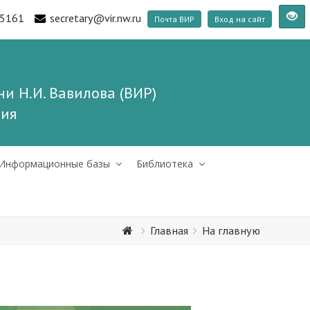
5161
secretary@vir.nw.ru
Почта ВИР
Вход на сайт
и Н.И. Вавилова (ВИР)
ния
Информационные базы
Библиотека
Главная
На главную