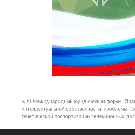
previous
XI Международный юридический форум “Пра
интеллектуальной собственности: проблемы тео
post:
генетической паспортизации селекционных до