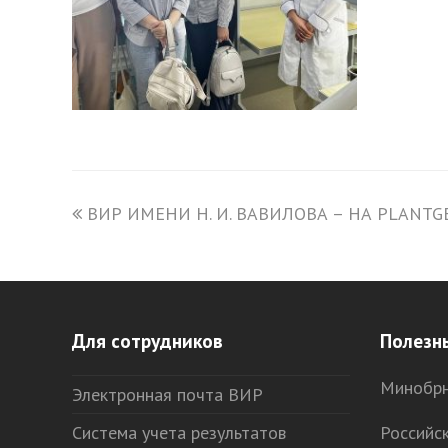
previous
ВИР ИМЕНИ Н. И. ВАВИЛОВА – НА PLANTG
post:
Для сотрудников
Полезн
Минобрн
Электронная почта ВИР
Система учета результатов
Российс