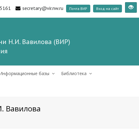
5161
secretary@vir.nw.ru
Почта ВИР
Вход на сайт
и Н.И. Вавилова (ВИР)
ния
Информационные базы
Библиотека
И. Вавилова