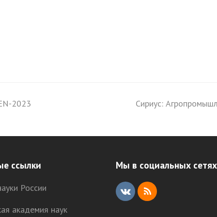
EN-2023
Сириус: Агропромышл
next
post:
ые ссылки
Мы в социальных сетях
ауки России
V
R
кая академия наук
K
S