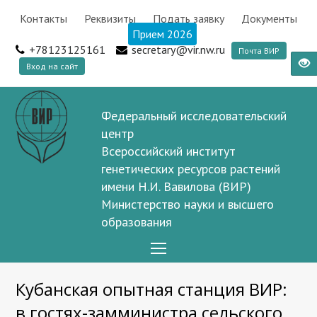
Контакты
Реквизиты
Подать заявку
Документы
Прием 2026
+78123125161
secretary@vir.nw.ru
Почта ВИР
Вход на сайт
Федеральный исследовательский
центр
Всероссийский институт
генетических ресурсов растений
имени Н.И. Вавилова (ВИР)
Министерство науки и высшего
образования
Open
Mobile
Кубанская опытная станция ВИР:
Menu
в гостях-замминистра сельского