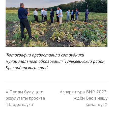
Фотографии предоставили сотрудники
муниципального образования “Гулькевичский район
Краснодарского края”.
previous
Плоды будущего:
Аспирантура ВИР-2023:
next
результаты проекта
post:
post:
ждём Вас в нашу
“Плоды науки”
команду!