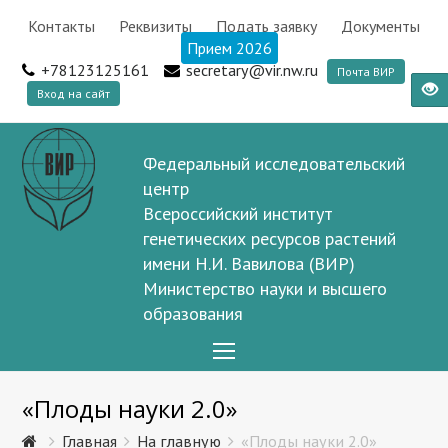
Контакты
Реквизиты
Подать заявку
Документы
Прием 2026
+78123125161
secretary@vir.nw.ru
Почта ВИР
Вход на сайт
Федеральный исследовательский
центр
Всероссийский институт
генетических ресурсов растений
имени Н.И. Вавилова (ВИР)
Министерство науки и высшего
образования
Open
Mobile
«Плоды науки 2.0»
Menu
Главная
На главную
«Плоды науки 2.0»