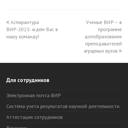
previous
Аспирантура
Ученые ВИР – в
next
ВИР-2023: ждём Вас в
post:
post:
программе
нашу команду!
допобразования
преподавателей
аграрных вузов
Для сотрудников
Электронная почта ВИР
Система учета результатов научной деятельности
Аттестация сотрудников
Вакансии