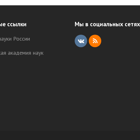
ые ссылки
Мы в социальных сетях
ауки России
V
R
кая академия наук
K
S
S