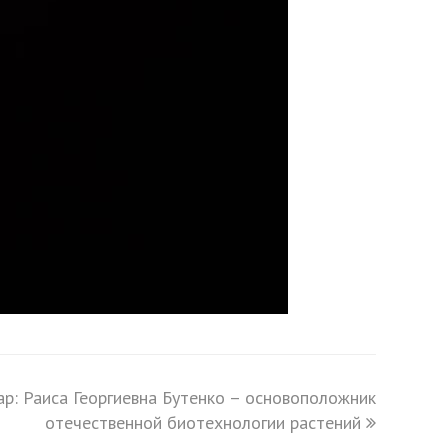
ар: Раиса Георгиевна Бутенко – основоположник
отечественной биотехнологии растений