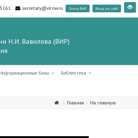
5161
secretary@vir.nw.ru
Почта ВИР
Вход на сайт
и Н.И. Вавилова (ВИР)
ния
Информационные базы
Библиотека
Главная
На главную