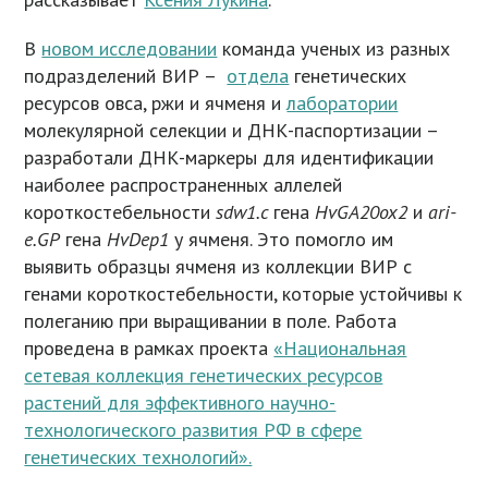
В
новом исследовании
команда ученых из разных
подразделений ВИР –
отдела
генетических
ресурсов овса, ржи и ячменя и
лаборатории
молекулярной селекции и ДНК-паспортизации –
разработали ДНК-маркеры для идентификации
наиболее распространенных аллелей
короткостебельности
sdw1.c
гена
HvGA20ox2
и
ari-
e.GP
гена
HvDep1
у ячменя. Это помогло им
выявить образцы ячменя из коллекции ВИР с
генами короткостебельности, которые устойчивы к
полеганию при выращивании в поле. Работа
проведена в рамках проекта
«Национальная
сетевая коллекция генетических ресурсов
растений для эффективного научно-
технологического развития РФ в сфере
генетических технологий».