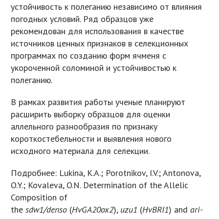
устойчивость к полеганию независимо от влияния
погодных условий. Ряд образцов уже
рекомендован для использования в качестве
источников ценных признаков в селекционных
программах по созданию форм ячменя с
укороченной соломиной и устойчивостью к
полеганию.
В рамках развития работы ученые планируют
расширить выборку образцов для оценки
аллельного разнообразия по признаку
короткостебельности и выявления нового
исходного материала для селекции.
Подробнее: Lukina, K.A.; Porotnikov, I.V.; Antonova,
O.Y.; Kovaleva, O.N. Determination of the Allelic
Composition of
the
sdw1/denso
(
HvGA20ox2
),
uzu1
(
HvBRI1
) and
ari-