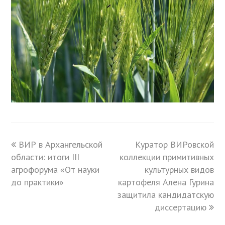
previous
ВИР в Архангельской
Куратор ВИРовской
next
области: итоги III
post:
коллекции примитивных
post:
агрофорума «От науки
культурных видов
до практики»
картофеля Алена Гурина
защитила кандидатскую
диссертацию