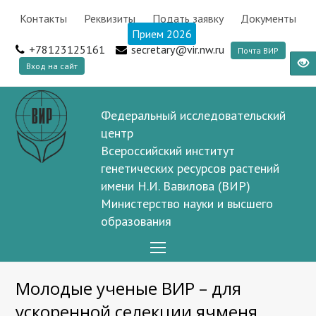
Контакты
Реквизиты
Подать заявку
Документы
Прием 2026
+78123125161
secretary@vir.nw.ru
Почта ВИР
Вход на сайт
Федеральный исследовательский
центр
Всероссийский институт
генетических ресурсов растений
имени Н.И. Вавилова (ВИР)
Министерство науки и высшего
образования
Open
Mobile
Молодые ученые ВИР – для
Menu
ускоренной селекции ячменя