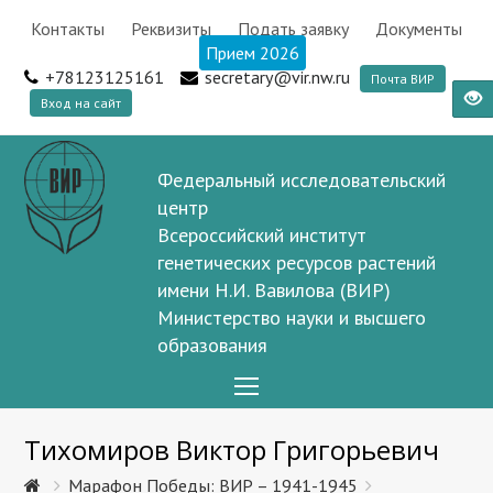
Контакты
Реквизиты
Подать заявку
Документы
Прием 2026
+78123125161
secretary@vir.nw.ru
Почта ВИР
Вход на сайт
Федеральный исследовательский
центр
Всероссийский институт
генетических ресурсов растений
имени Н.И. Вавилова (ВИР)
Министерство науки и высшего
образования
Open
Mobile
Тихомиров Виктор Григорьевич
Menu
Марафон Победы: ВИР – 1941-1945