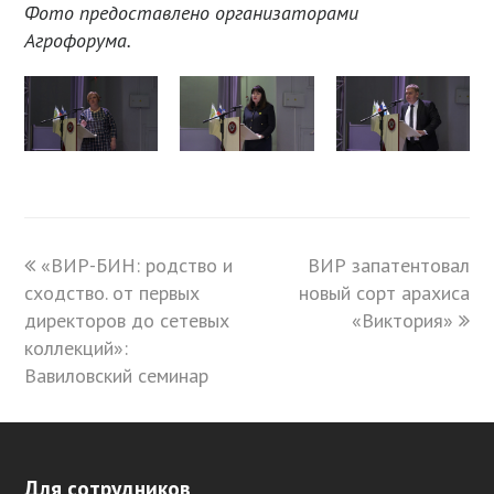
Фото предоставлено организаторами
Агрофорума.
previous
«ВИР-БИН: родство и
ВИР запатентовал
next
сходство. от первых
post:
новый сорт арахиса
post:
директоров до сетевых
«Виктория»
коллекций»:
Вавиловский семинар
Для сотрудников