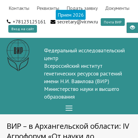
Контакты
Реквизиты
Подать заявку
Документы
Прием 2026
+78123125161
secretary@vir.nw.ru
Почта ВИР
Вход на сайт
Федеральный исследовательский
центр
Всероссийский институт
генетических ресурсов растений
имени Н.И. Вавилова (ВИР)
Министерство науки и высшего
образования
Open
Mobile
ВИР – в Архангельской области: IV
Menu
Агрофорум «От науки до