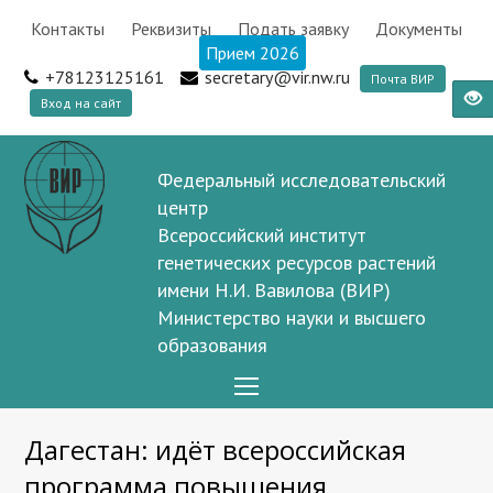
Контакты
Реквизиты
Подать заявку
Документы
Прием 2026
+78123125161
secretary@vir.nw.ru
Почта ВИР
Вход на сайт
Федеральный исследовательский
центр
Всероссийский институт
генетических ресурсов растений
имени Н.И. Вавилова (ВИР)
Министерство науки и высшего
образования
Open
Mobile
Дагестан: идёт всероссийская
Menu
программа повышения