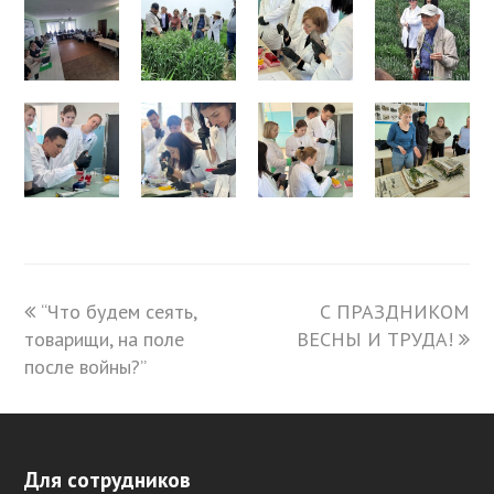
previous
“Что будем сеять,
С ПРАЗДНИКОМ
next
товарищи, на поле
post:
ВЕСНЫ И ТРУДА!
post:
после войны?”
Для сотрудников