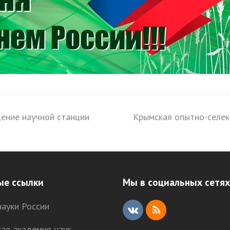
дение научной станции
Крымская опытно-селек
next
post:
ые ссылки
Мы в социальных сетях
ауки России
V
R
кая академия наук