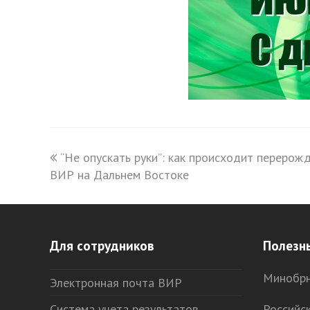
previous
“Не опускать руки”: как происходит перерож
ВИР на Дальнем Востоке
post:
Для сотрудников
Полезн
Минобрн
Электронная почта ВИР
Система учета результатов
Российс