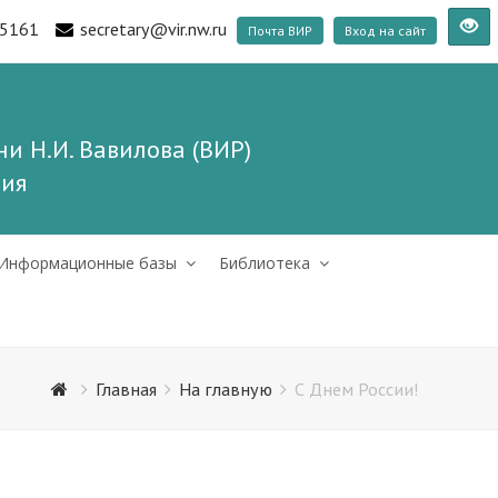
5161
secretary@vir.nw.ru
Почта ВИР
Вход на сайт
и Н.И. Вавилова (ВИР)
ния
Информационные базы
Библиотека
Главная
На главную
С Днем России!