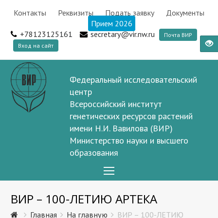
Контакты
Реквизиты
Подать заявку
Документы
Прием 2026
+78123125161
secretary@vir.nw.ru
Почта ВИР
Вход на сайт
Федеральный исследовательский
центр
Всероссийский институт
генетических ресурсов растений
имени Н.И. Вавилова (ВИР)
Министерство науки и высшего
образования
Open
Mobile
ВИР – 100-ЛЕТИЮ АРТЕКА
Menu
Главная
На главную
ВИР – 100-ЛЕТИЮ