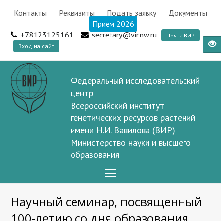
Контакты
Реквизиты
Подать заявку
Документы
Прием 2026
+78123125161
secretary@vir.nw.ru
Почта ВИР
Вход на сайт
Федеральный исследовательский
центр
Всероссийский институт
генетических ресурсов растений
имени Н.И. Вавилова (ВИР)
Министерство науки и высшего
образования
Open
Mobile
Научный семинар, посвященный
Menu
100-летию со дня образования