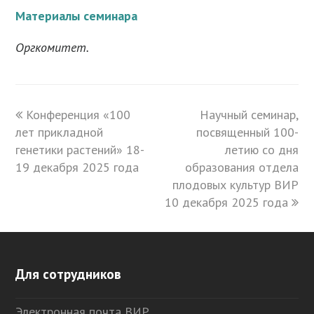
Материалы семинара
Оргкомитет.
previous
Конференция «100
Научный семинар,
next
лет прикладной
post:
посвященный 100-
post:
генетики растений» 18-
летию со дня
19 декабря 2025 года
образования отдела
плодовых культур ВИР
10 декабря 2025 года
Для сотрудников
Электронная почта ВИР