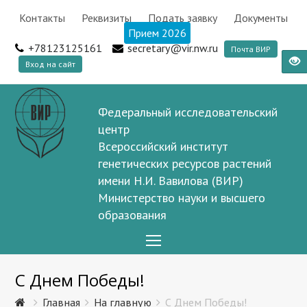
Контакты
Реквизиты
Подать заявку
Документы
Прием 2026
+78123125161
secretary@vir.nw.ru
Почта ВИР
Вход на сайт
Федеральный исследовательский
центр
Всероссийский институт
генетических ресурсов растений
имени Н.И. Вавилова (ВИР)
Министерство науки и высшего
образования
Open
Mobile
С Днем Победы!
Menu
Главная
На главную
С Днем Победы!