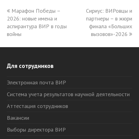
previous
Марафон Победы –
Сириус: ВИРовцы и
next
2026: новые имена и
post:
партнеры – в жюри
post:
аспирантура ВИР в годы
финала «Больших
войны
вызовов»-2026
Для сотрудников
Электронная почта ВИР
Система учета результатов научной деятельности
Аттестация сотрудников
Вакансии
Выборы директора ВИР