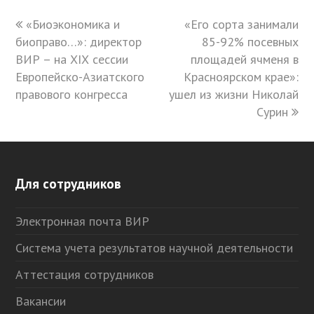
previous
«Биоэкономика и
«Его сорта занимали
next
биоправо…»: директор
post:
post:
85-92% посевных
ВИР – на XIХ сессии
площадей ячменя в
Европейско-Азиатского
Красноярском крае»:
правового конгресса
ушел из жизни Николай
Сурин
Для сотрудников
Электронная почта ВИР
Система учета результатов научной деятельности
Аттестация сотрудников
Вакансии