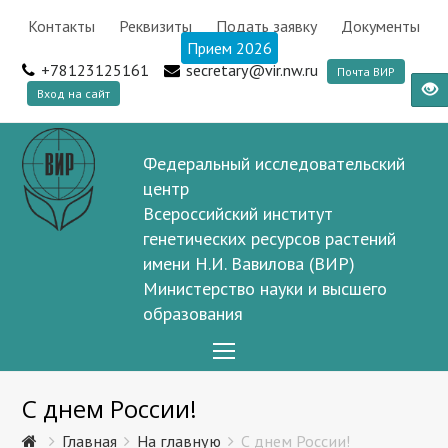
Контакты
Реквизиты
Подать заявку
Документы
Прием 2026
+78123125161
secretary@vir.nw.ru
Почта ВИР
Вход на сайт
Федеральный исследовательский
центр
Всероссийский институт
генетических ресурсов растений
имени Н.И. Вавилова (ВИР)
Министерство науки и высшего
образования
Open
Mobile
С днем России!
Menu
Главная
На главную
С днем России!