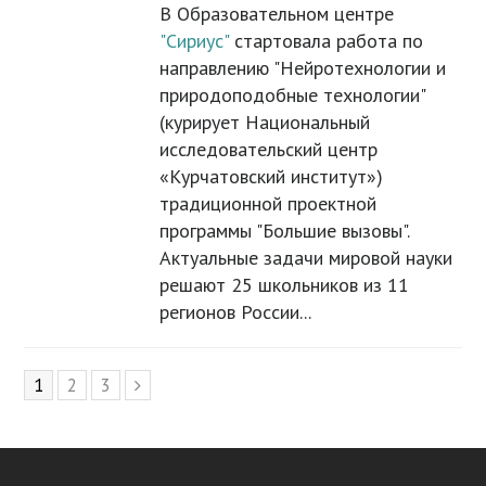
В Образовательном центре
"Сириус"
стартовала работа по
направлению "Нейротехнологии и
природоподобные технологии"
(курирует Национальный
исследовательский центр
«Курчатовский институт»)
традиционной проектной
программы "Большие вызовы".
Актуальные задачи мировой науки
решают 25 школьников из 11
регионов России...
Page
1
Page
2
Page
3
Следующий