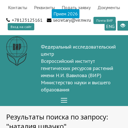
Контакты
Реквизиты
Подать заявку
Документы
Прием 2026
+78123125161
secretary@vir.nw.ru
Почта ВИР
ENG
Вход на сайт
Федеральный исследовательский
центр
Всероссийский институт
генетических ресурсов растений
имени Н.И. Вавилова (ВИР)
Министерство науки и высшего
образования
Open
Mobile
Результаты поиска по запросу:
Menu
"наталия швачко"