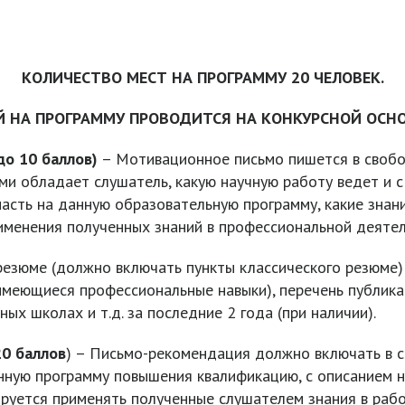
КОЛИЧЕСТВО МЕСТ НА ПРОГРАММУ 20 ЧЕЛОВЕК.
Й НА ПРОГРАММУ ПРОВОДИТСЯ НА КОНКУРСНОЙ ОСНО
до 10 баллов)
– Мотивационное письмо пишется в свобод
и обладает слушатель, какую научную работу ведет и с 
пасть на данную образовательную программу, какие знан
рименения полученных знаний в профессиональной деятел
езюме (должно включать пункты классического резюме):
меющиеся профессиональные навыки), перечень публикац
ых школах и т.д. за последние 2 года (при наличии).
0 баллов
) – Письмо-рекомендация должно включать в с
нную программу повышения квалификацию, с описанием н
руется применять полученные слушателем знания в рабо