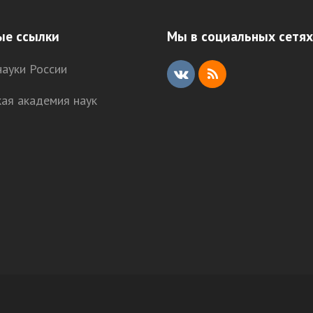
ые ссылки
Мы в социальных сетях
ауки России
V
R
кая академия наук
K
S
S