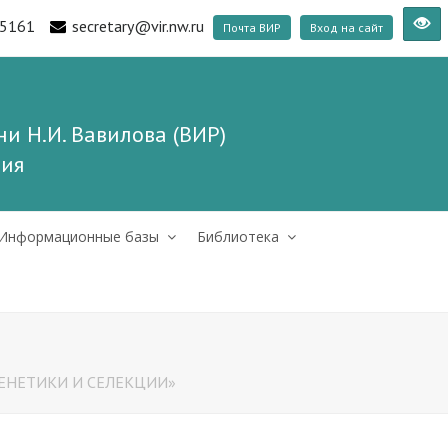
5161
secretary@vir.nw.ru
Почта ВИР
Вход на сайт
и Н.И. Вавилова (ВИР)
ния
Информационные базы
Библиотека
ГЕНЕТИКИ И СЕЛЕКЦИИ»