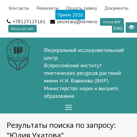
Контакты
Реквизиты
Подать заявку
Документы
Прием 2026
+78123125161
secretary@vir.nw.ru
Почта ВИР
ENG
Вход на сайт
Федеральный исследовательский
центр
Всероссийский институт
генетических ресурсов растений
имени Н.И. Вавилова (ВИР)
Министерство науки и высшего
образования
Open
Mobile
Результаты поиска по запросу:
Menu
"Юлия Ухатова"