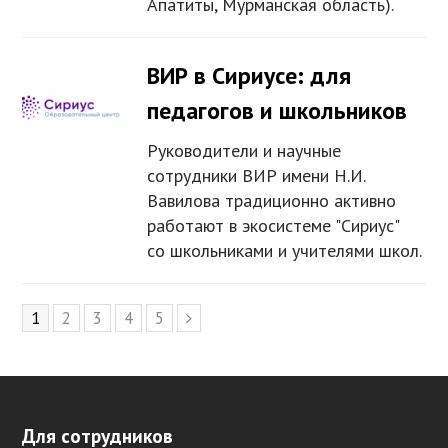
Апатиты, Мурманская область).
ВИР в Сириусе: для
педагогов и школьников
Руководители и научные
сотрудники ВИР имени Н.И.
Вавилова традиционно активно
работают в экосистеме "Сириус"
со школьниками и учителями школ.
Page
1
Page
2
Page
3
Page
4
Page
5
Следующий
Для сотрудников