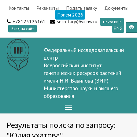
Контакты
Реквизиты
Подать заявку
Документы
Прием 2026
+78123125161
secretary@vir.nw.ru
Почта ВИР
ENG
Вход на сайт
Федеральный исследовательский
центр
Всероссийский институт
генетических ресурсов растений
имени Н.И. Вавилова (ВИР)
Министерство науки и высшего
образования
Open
Mobile
Результаты поиска по запросу:
Menu
"Юлия ухатова"