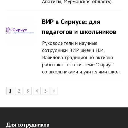
Апатиты, Мурманская область).
ВИР в Сириусе: для
педагогов и школьников
Руководители и научные
сотрудники ВИР имени Н.И.
Вавилова традиционно активно
работают в экосистеме "Сириус"
со школьниками и учителями школ.
Page
1
Page
2
Page
3
Page
4
Page
5
Следующий
Для сотрудников