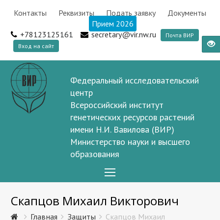
Контакты
Реквизиты
Подать заявку
Документы
Прием 2026
+78123125161
secretary@vir.nw.ru
Почта ВИР
Вход на сайт
Федеральный исследовательский
центр
Всероссийский институт
генетических ресурсов растений
имени Н.И. Вавилова (ВИР)
Министерство науки и высшего
образования
Open
Mobile
Скапцов Михаил Викторович
Menu
Главная
Защиты
Скапцов Михаил