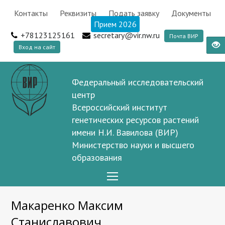
Контакты
Реквизиты
Подать заявку
Документы
Прием 2026
+78123125161
secretary@vir.nw.ru
Почта ВИР
Вход на сайт
Федеральный исследовательский
центр
Всероссийский институт
генетических ресурсов растений
имени Н.И. Вавилова (ВИР)
Министерство науки и высшего
образования
Open
Mobile
Макаренко Максим
Menu
Станиславович