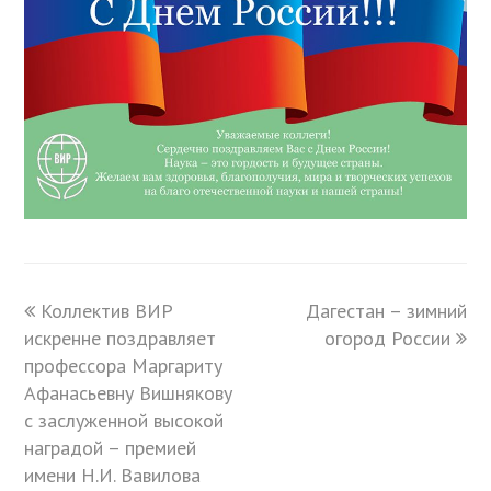
previous
Коллектив ВИР
Дагестан – зимний
next
искренне поздравляет
post:
post:
огород России
профессора Маргариту
Афанасьевну Вишнякову
с заслуженной высокой
наградой – премией
имени Н.И. Вавилова