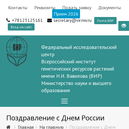
Контакты
Реквизиты
Подать заявку
Документы
Прием 2026
+78123125161
secretary@vir.nw.ru
Почта ВИР
Вход на сайт
Федеральный исследовательский
центр
Всероссийский институт
генетических ресурсов растений
имени Н.И. Вавилова (ВИР)
Министерство науки и высшего
образования
Open
Mobile
Поздравление с Днем России
Menu
Главная
На главную
Поздравление с Днем