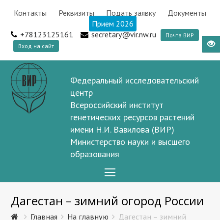
Контакты
Реквизиты
Подать заявку
Документы
Прием 2026
+78123125161
secretary@vir.nw.ru
Почта ВИР
Вход на сайт
Федеральный исследовательский
центр
Всероссийский институт
генетических ресурсов растений
имени Н.И. Вавилова (ВИР)
Министерство науки и высшего
образования
Open
Mobile
Дагестан – зимний огород России
Menu
Главная
На главную
Дагестан – зимний