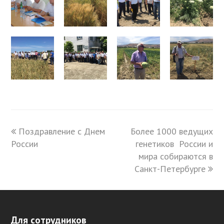
previous
Поздравление с Днем
Более 1000 ведущих
next
России
post:
post:
генетиков России и
мира собираются в
Санкт-Петербурге
Для сотрудников