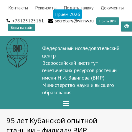
Контакты
Реквизиты
Подать заявку
Документы
Прием 2026
+78123125161
secretary@vir.nw.ru
Почта ВИР
Вход на сайт
Федеральный исследовательский
центр
Всероссийский институт
генетических ресурсов растений
имени Н.И. Вавилова (ВИР)
Министерство науки и высшего
образования
Open
Mobile
95 лет Кубанской опытной
Menu
станции – филиалу ВИР