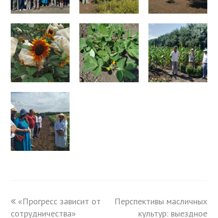
previous
«Прогресс зависит от
Перспективы масличных
next
сотрудничества»
post:
post:
культур: выездное