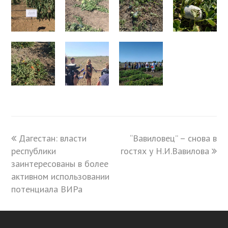
previous
Дагестан: власти
“Вавиловец” – снова в
next
республики
post:
гостях у Н.И.Вавилова
post:
заинтересованы в более
активном использовании
потенциала ВИРа