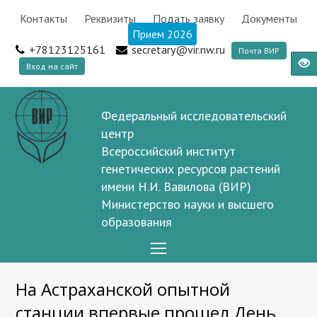
Контакты
Реквизиты
Подать заявку
Документы
Прием 2026
+78123125161
secretary@vir.nw.ru
Почта ВИР
Вход на сайт
Федеральный исследовательский
центр
Всероссийский институт
генетических ресурсов растений
имени Н.И. Вавилова (ВИР)
Министерство науки и высшего
образования
Open
Mobile
На Астраханской опытной
Menu
станции впервые прошел День