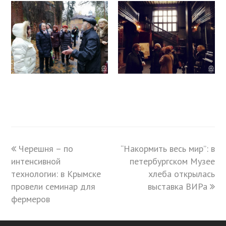
previous
Черешня – по
“Накормить весь мир”: в
next
интенсивной
post:
post:
петербургском Музее
технологии: в Крымске
хлеба открылась
провели семинар для
выставка ВИРа
фермеров