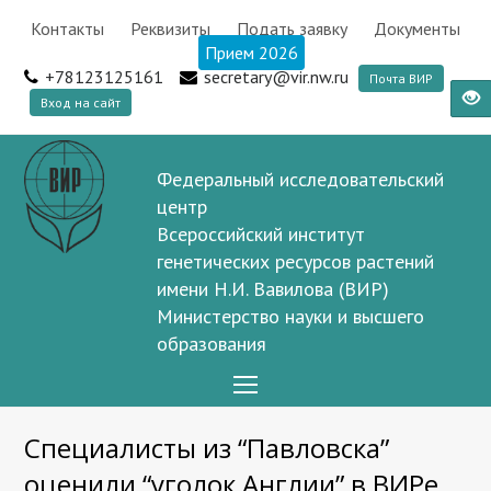
Контакты
Реквизиты
Подать заявку
Документы
Прием 2026
+78123125161
secretary@vir.nw.ru
Почта ВИР
Вход на сайт
Федеральный исследовательский
центр
Всероссийский институт
генетических ресурсов растений
имени Н.И. Вавилова (ВИР)
Министерство науки и высшего
образования
Open
Mobile
Специалисты из “Павловска”
Menu
оценили “уголок Англии” в ВИРе