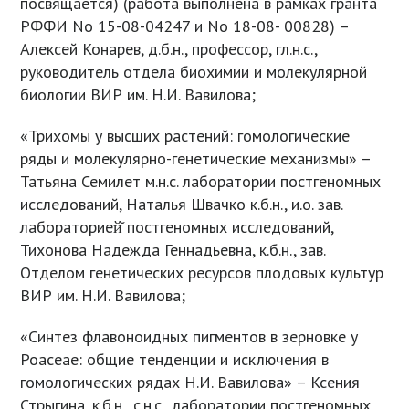
посвящается) (работа выполнена в рамках гранта
РФФИ No 15-08-04247 и No 18-08- 00828) –
Алексей Конарев, д.б.н., профессор, гл.н.с.,
руководитель отдела биохимии и молекулярной
биологии ВИР им. Н.И. Вавилова;
«Трихомы у высших растений: гомологические
ряды и молекулярно-генетические механизмы» –
Татьяна Семилет м.н.с. лаборатории постгеномных
исследований, Наталья Швачко к.б.н., и.о. зав.
лабораторией̆ постгеномных исследований,
Тихонова Надежда Геннадьевна, к.б.н., зав.
Отделом генетических ресурсов плодовых культур
ВИР им. Н.И. Вавилова;
«Синтез флавоноидных пигментов в зерновке у
Poaceae: общие тенденции и исключения в
гомологических рядах Н.И. Вавилова» – Ксения
Стрыгина, к.б.н., с.н.с., лаборатории постгеномных