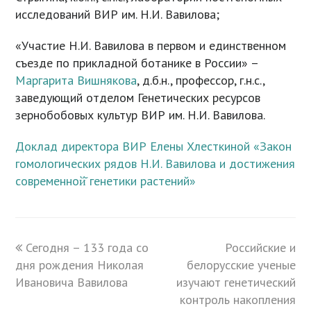
исследований ВИР им. Н.И. Вавилова;
«Участие Н.И. Вавилова в первом и единственном
съезде по прикладной ботанике в России» –
Маргарита Вишнякова
, д.б.н., профессор, г.н.с.,
заведующий отделом Генетических ресурсов
зернобобовых культур ВИР им. Н.И. Вавилова.
Доклад директора ВИР Елены Хлесткиной «Закон
гомологических рядов Н.И. Вавилова и достижения
современной̆ генетики растений»
previous
Сегодня – 133 года со
Российские и
next
дня рождения Николая
post:
белорусские ученые
post:
Ивановича Вавилова
изучают генетический
контроль накопления