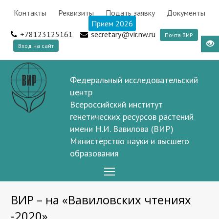
Контакты
Реквизиты
Подать заявку
Документы
Прием 2026
+78123125161
secretary@vir.nw.ru
Почта ВИР
Вход на сайт
Федеральный исследовательский
центр
Всероссийский институт
генетических ресурсов растений
имени Н.И. Вавилова (ВИР)
Министерство науки и высшего
образования
Open
Mobile
ВИР – на «Вавиловских чтениях
Menu
-2020»