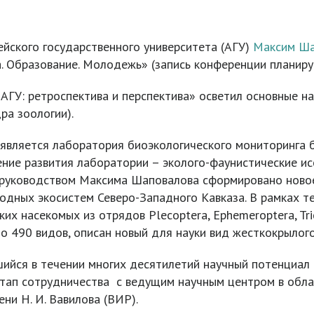
йского государственного университета (АГУ)
Максим Ша
. Образование. Молодежь» (запись конференции планир
АГУ: ретроспектива и перспектива» осветил основные н
ра зоологии).
является лаборатория биоэкологического мониторинга 
ление развития лаборатории – эколого-фаунистические 
д руководством Максима Шаповалова сформировано ново
одных экосистем Северо-Западного Кавказа. В рамках т
 насекомых из отрядов Plecoptera, Ephemeroptera, Tric
о 490 видов, описан новый для науки вид жесткокрылого
йся в течении многих десятилетий научный потенциал 
 этап сотрудничества с ведущим научным центром в обла
ни Н. И. Вавилова (ВИР).