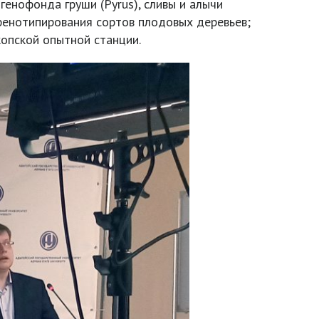
енофонда груши (Pyrus), сливы и алычи
фенотипирования сортов плодовых деревьев;
копской опытной станции.