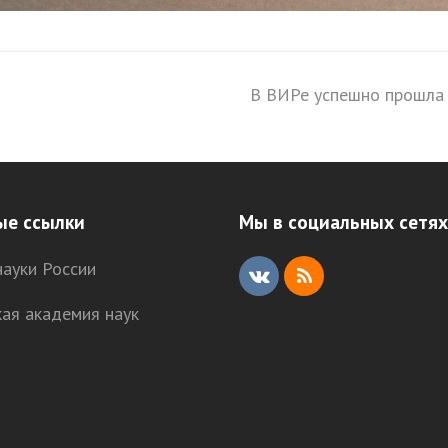
В ВИРе успешно прошла 
next
post:
ые ссылки
Мы в социальных сетях
ауки России
V
R
кая академия наук
K
S
S