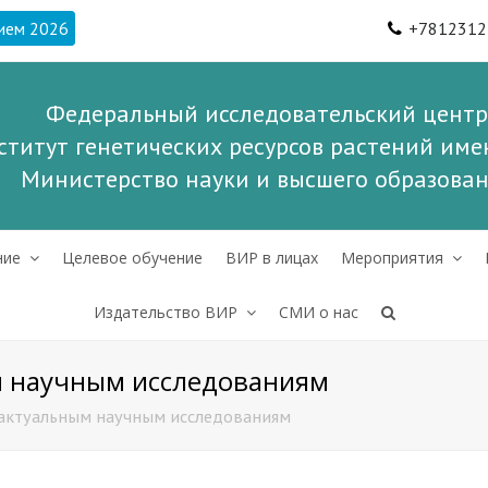
ием 2026
+7812312
Федеральный исследовательский центр
ститут генетических ресурсов растений имен
Министерство науки и высшего образова
ние
Целевое обучение
ВИР в лицах
Мероприятия
Издательство ВИР
СМИ о нас
ым научным исследованиям
 актуальным научным исследованиям