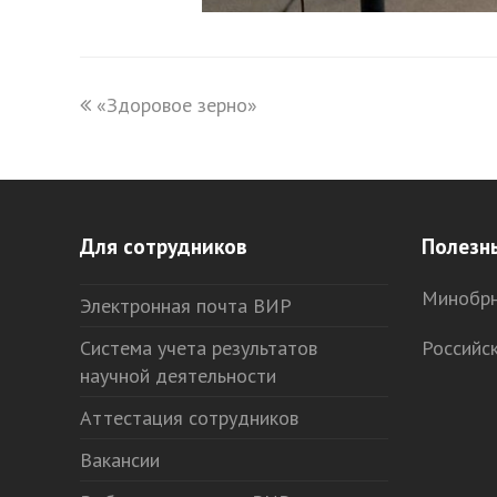
previous
«Здоровое зерно»
post:
Для сотрудников
Полезн
Минобрн
Электронная почта ВИР
Система учета результатов
Российс
научной деятельности
Аттестация сотрудников
Вакансии