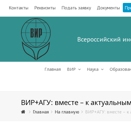
Контакты
Реквизиты
Подать заявку
Документы
Пр
Всероссийский ин
Главная
ВИР
Наука
Образова
ВИР+АГУ: вместе – к актуальн
Главная
На главную
ВИР+АГУ: вместе – к