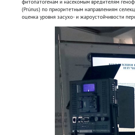
фитопатогенам и насекомым вредителям генофон
(Prúnus) по приоритетным направлениям селек
оценка уровня засухо- и жароустойчивости пе