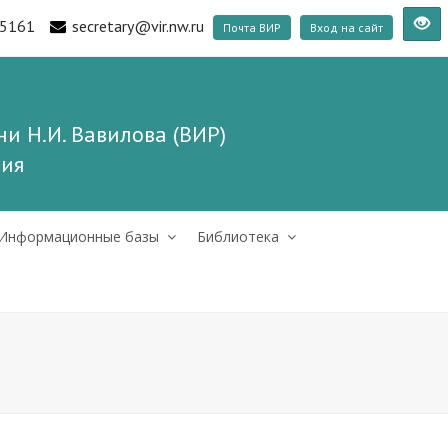
5161
secretary@vir.nw.ru
Почта ВИР
Вход на сайт
и Н.И. Вавилова (ВИР)
ния
Информационные базы
Библиотека