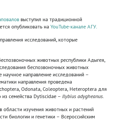
повалов
выступил на традиционной
уется опубликовать на
YouTube-канале АГУ.
аправления исследований, которые
беспозвоночных животных республики Адыгея,
исследования беспозвоночных животных
е научное направление исследований –
ематики направления проведена
hoptera, Odonata, Coleoptera, Heteroptera для
 из семейства Dytiscidae –
Ilybius
adygheanus
.
в области изучения животных и растений
сти биологии и генетики – Всероссийским