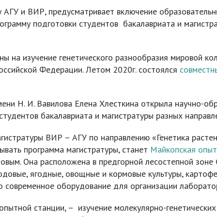
 АГУ и ВИР, предусматривает включение образовательн
рограмму подготовки студентов бакалавриата и магистр
ы на изучение генетического разнообразия мировой ко
Российской Федерации. Летом 2020г. состоялся
совместн
мени Н. И. Вавилова Елена Хлесткина открыла научно-о
 студентов бакалавриата и магистратуры разных направл
гистратуры ВИР – АГУ по направлению «Генетика расте
вывать программа магистратуры, станет
Майкопская опыт
ловым. Она расположена в предгорной лесостепной зоне 
одовые, ягодные, овощные и кормовые культуры, картофе
ло современное оборудование для организации лаборат
 опытной станции, – изучение молекулярно-генетических