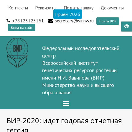
Контакты
Реквизиты
Подать заявку
Документы
Прием 2026
+78123125161
secretary@vir.nw.ru
Почта ВИР
Вход на сайт
Федеральный исследовательский
центр
Всероссийский институт
генетических ресурсов растений
имени Н.И. Вавилова (ВИР)
Министерство науки и высшего
образования
Open
Mobile
ВИР-2020: идет годовая отчетная
Menu
сессия