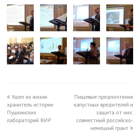
previous
Ушел из жизни
Пищевые предпочтения
next
хранитель истории
post:
капустных вредителей и
post:
Пушкинских
защита от них:
лабораторий ВИР
совместный российско-
немецкий грант