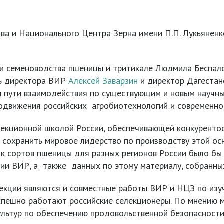
ова и Национального Центра Зерна имени П.П. Лукьянен
и семеноводства пшеницы и тритикале Людмила Беспало
ль директора ВИР
Алексей Заварзин
и директор Дагестан
пути взаимодействия по существующим и новым научны
одвижения российских агробиотехнологий и современно
екционной школой России, обеспечивающей конкурентос
 сохранить мировое лидерство по производству этой ос
ик сортов пшеницы для разных регионов России было б
ции ВИР, а также данных по этому материалу, собранны
лекции являются и совместные работы ВИР и НЦЗ по изу
спешно работают российские селекционеры. По мнению м
ультур по обеспечению продовольственной безопасности