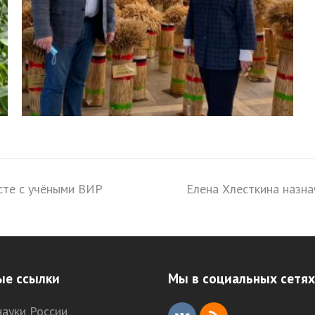
сте с учёными ВИР
Елена Хлесткина назна
next
post:
ые ссылки
Мы в социальных сетях
ауки России