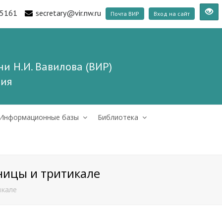
5161
secretary@vir.nw.ru
Почта ВИР
Вход на сайт
и Н.И. Вавилова (ВИР)
ния
Информационные базы
Библиотека
ницы и тритикале
икале