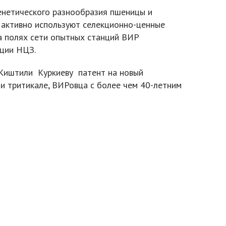
енетического разнообразия пшеницы и
 активно используют селекционно-ценные
на полях сети опытных станций ВИР
кции НЦЗ.
 Киштили Куркиеву патент на новый
ии тритикале, ВИРовца с более чем 40-летним