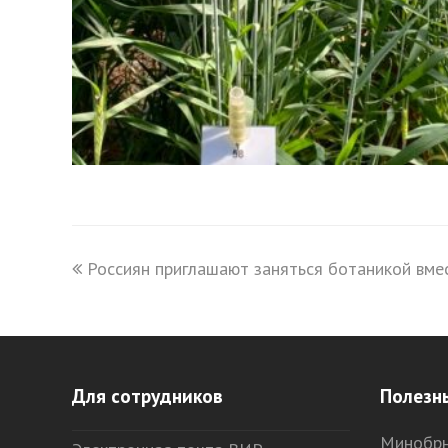
previous
Россиян приглашают заняться ботаникой вме
post:
Для сотрудников
Полезн
Минобрн