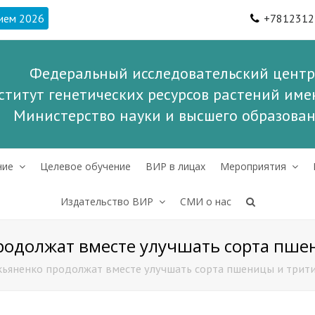
ием 2026
+7812312
Федеральный исследовательский центр
ститут генетических ресурсов растений имен
Министерство науки и высшего образова
ние
Целевое обучение
ВИР в лицах
Мероприятия
Издательство ВИР
СМИ о нас
родолжат вместе улучшать сорта пше
ьяненко продолжат вместе улучшать сорта пшеницы и трит