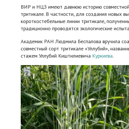
ВИР и НЦЗ имеют давнюю историю совместной 
тритикале. В частности, для создания новых 
короткостебельные линии тритикале, полученн
традиционно проводятся экологические испыта
Академик РАН Людмила Беспалова вручила соа
совместный сорт тритикале «Уллубий», названн
стажем Уллубий Киштилиевича
Куркиева
.