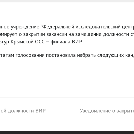
ное учреждение “Федеральный исследовательский центр
ормирует о закрытии вакансии на замещение должности 
льтур Крымской ОСС – филиала ВИР
ьтатам голосования постановила избрать следующих кан
тной должности ВИР
Уведомление о закрыт
next
post: