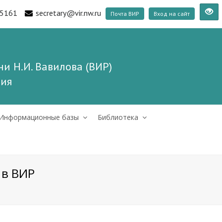
5161
secretary@vir.nw.ru
Почта ВИР
Вход на сайт
и Н.И. Вавилова (ВИР)
ния
Информационные базы
Библиотека
 в ВИР