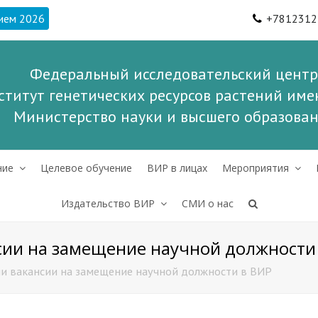
ием 2026
+7812312
Федеральный исследовательский центр
ститут генетических ресурсов растений имен
Министерство науки и высшего образова
ние
Целевое обучение
ВИР в лицах
Мероприятия
Издательство ВИР
СМИ о нас
сии на замещение научной должности
и вакансии на замещение научной должности в ВИР