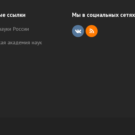
ые ссылки
Мы в социальных сетях
ауки России
V
R
кая академия наук
K
S
S