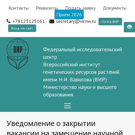
Контакты
Реквизиты
Подать заявку
Документы
Прием 2026
+78123125161
secretary@vir.nw.ru
Почта ВИР
Вход на сайт
Федеральный исследовательский
центр
Всероссийский институт
генетических ресурсов растений
имени Н.И. Вавилова (ВИР)
Министерство науки и высшего
образования
Open
Mobile
Уведомление о закрытии
Menu
вакансии на замещение научной