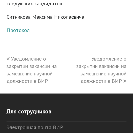
следующих кандидатов:
Ситникова Максима Николаевича
Протокол
previous
Уведомление о
Уведомление о
next
закрытии вакансии на
post:
закрытии вакансии на
post:
замещение научной
замещение научной
должности в ВИР
должности в ВИР
Для сотрудников
Электронная почта ВИР