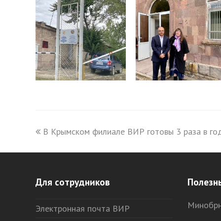
previous
В Крымском филиале ВИР готовы 3 раза в го
post:
Для сотрудников
Полезн
Минобрн
Электронная почта ВИР