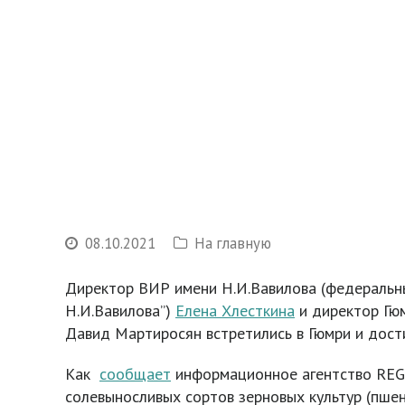
08.10.2021
На главную
Директор ВИР имени Н.И.Вавилова (федеральны
Н.И.Вавилова”)
Елена Хлесткина
и директор Гюм
Давид Мартиросян встретились в Гюмри и дост
Как
сообщает
информационное агентство REGN
солевыносливых сортов зерновых культур (пшен