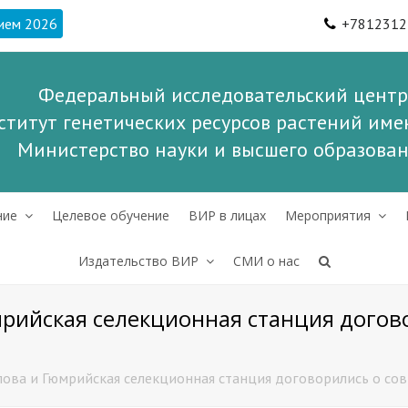
ием 2026
+7812312
Федеральный исследовательский центр
ститут генетических ресурсов растений имен
Министерство науки и высшего образова
ние
Целевое обучение
ВИР в лицах
Мероприятия
Издательство ВИР
СМИ о нас
мрийская селекционная станция догов
лова и Гюмрийская селекционная станция договорились о с