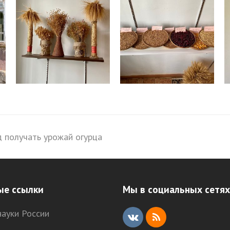
д получать урожай огурца
ые ссылки
Мы в социальных сетях
ауки России
V
R