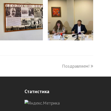
Поздравляем!
next
post:
Статистика