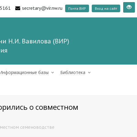
5161
secretary@vir.nw.ru
Почта ВИР
Вход на сайт
и Н.И. Вавилова (ВИР)
ния
Информационные базы
Библиотека
орились о совместном
овместном семеноводстве