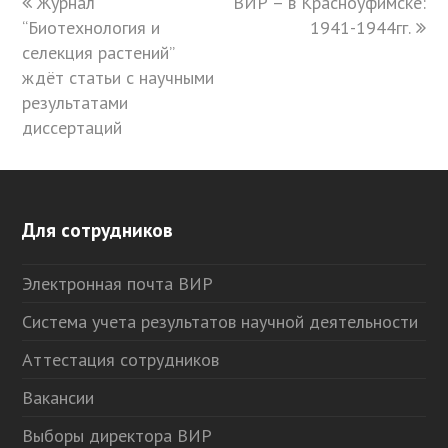
previous
Журнал
ВИР – в Красноуфимске:
next
“Биотехнология и
post:
post:
1941-1944гг.
селекция растений”
ждёт статьи с научными
результатами
диссертаций
Для сотрудников
Электронная почта ВИР
Система учета результатов научной деятельности
Аттестация сотрудников
Вакансии
Выборы директора ВИР