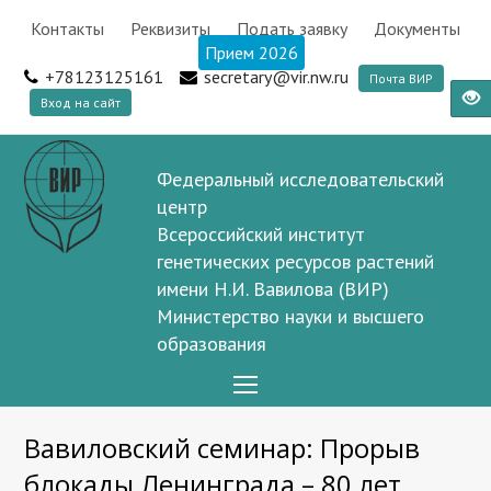
Контакты
Реквизиты
Подать заявку
Документы
Прием 2026
+78123125161
secretary@vir.nw.ru
Почта ВИР
Вход на сайт
Федеральный исследовательский
центр
Всероссийский институт
генетических ресурсов растений
имени Н.И. Вавилова (ВИР)
Министерство науки и высшего
образования
Open
Mobile
Вавиловский семинар: Прорыв
Menu
блокады Ленинграда – 80 лет