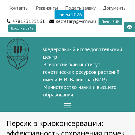
Контакты
Реквизиты
Подать заявку
Документы
Прием 2026
+78123125161
secretary@vir.nw.ru
Почта ВИР
Вход на сайт
Федеральный исследовательский
центр
Всероссийский институт
генетических ресурсов растений
имени Н.И. Вавилова (ВИР)
Министерство науки и высшего
образования
Open
Mobile
Персик в криоконсервации:
Menu
эффективность сохранения почек