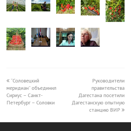
previous
“Соловецкий
Руководители
next
меридиан” объединил
post:
правительства
post:
Сириус – Санкт-
Дагестана посетили
Петербург – Соловки
Дагестанскую опытную
станцию ВИР