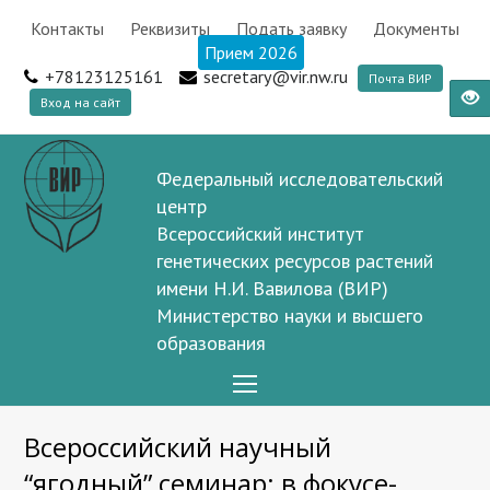
Контакты
Реквизиты
Подать заявку
Документы
Прием 2026
+78123125161
secretary@vir.nw.ru
Почта ВИР
Вход на сайт
Федеральный исследовательский
центр
Всероссийский институт
генетических ресурсов растений
имени Н.И. Вавилова (ВИР)
Министерство науки и высшего
образования
Open
Mobile
Всероссийский научный
Menu
“ягодный” семинар: в фокусе-