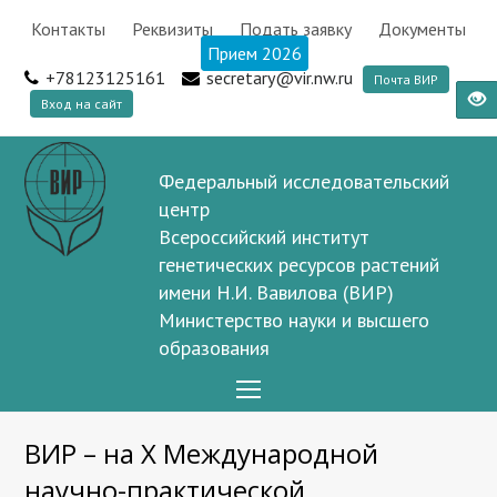
Контакты
Реквизиты
Подать заявку
Документы
Прием 2026
+78123125161
secretary@vir.nw.ru
Почта ВИР
Вход на сайт
Федеральный исследовательский
центр
Всероссийский институт
генетических ресурсов растений
имени Н.И. Вавилова (ВИР)
Министерство науки и высшего
образования
Open
Mobile
ВИР – на Х Международной
Menu
научно-практической