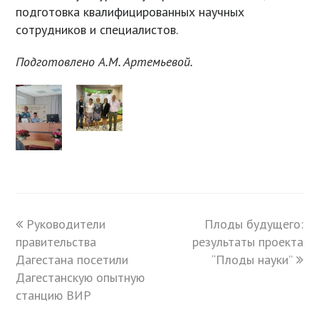
подготовка квалифицированных научных
сотрудников и специалистов.
Подготовлено А.М. Артемьевой.
previous
Руководители
Плоды будущего:
next
правительства
post:
результаты проекта
post:
Дагестана посетили
“Плоды науки”
Дагестанскую опытную
станцию ВИР