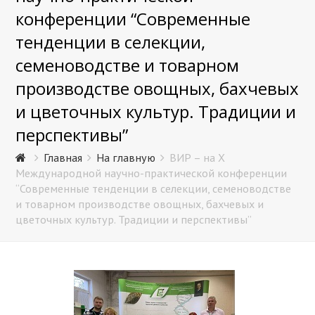
конференции “Современные
тенденции в селекции,
семеноводстве и товарном
производстве овощных, бахчевых
и цветочных культур. Традиции и
перспективы”
Главная
На главную
ВИР – на Х
Международной научно-практической конференции
“Современные тенденции в селекции, семеноводстве
и товарном производстве овощных, бахчевых и
цветочных культур. Традиции и перспективы”